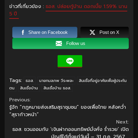
ข่าวที่เกี่ยวข้อง :
ธอส. ปล่อยกู้บ้าน ดอกเบี้ย 1.59% นาน
5 ปี
Share on Facebook
Post on X
Follow us
Tags:
ธอส.
นายกมลภพ วีระพละ
สินเชื่อที่อยู่อาศัยเพื่อผู้ประกัน
ตน
สินเชื่อบ้าน
สินเชื่อบ้าน ธอส.
Continue
Previous:
รู้จัก “กฎหมายส่งเสริมสุราชุมชน” ของเพื่อไทย หลังคว่ำ
Reading
“สุราก้าวหน้า”
Next:
ธอส. ชวนออมกับ ‘เงินฝากออมทรัพย์มั่งคั่ง ร่ำรวย’ เปิด
บัญชีได้ตั้งแต่วันนี้ – 31 ต.ค. 2567