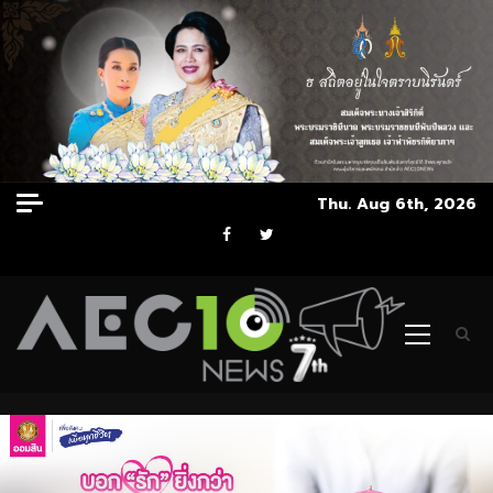
Skip
Thu. Aug 6th, 2026
to
Facebook
Twitter
content
Primary
Menu