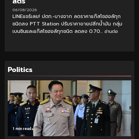
ลิตร
06/08/2026
LINEแชร์เลย! ปตท.-บางจาก ลดราคาแก๊สโซฮอล์ทุก
ชนิดลง PTT Station ปรับราคาขายปลีกน้ำมัน กลุ่ม
เบนซินและแก๊สโซฮอล์ทุกชนิด ลดลง 0.70...
อ่านต่อ
Politics
1 min read