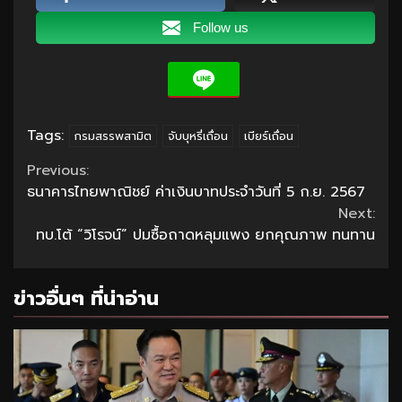
Follow us
Tags:
กรมสรรพสามิต
จับบุหรี่เถื่อน
เบียร์เถื่อน
Continue
Previous:
ธนาคารไทยพาณิชย์ ค่าเงินบาทประจำวันที่ 5 ก.ย. 2567
Reading
Next:
ทบ.โต้ “วิโรจน์” ปมซื้อถาดหลุมแพง ยกคุณภาพ ทนทาน
ข่าวอื่นๆ ที่น่าอ่าน