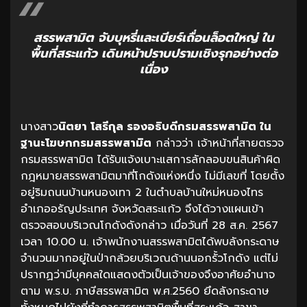
สรรพสามิต จับบุหรี่และเบียร์เถื่อนล็อตใหญ่ ใน
พื้นที่สระแก้ว เดินหน้าปราบปรามเชิงรุกอย่างต่อ
เนื่อง
นางสาว
นิตยา โสรีกุล รองอธิบดีกรมสรรพสามิต ใน
ฐานะโฆษกกรมสรรพสามิต
กล่าวว่า เจ้าหน้าที่สายตรวจ
กรมสรรพสามิต ได้รับแจ้งเบาะแสการลักลอบขนสินค้าผิด
กฎหมายสรรพสามิตมาที่โกดังแห่งหนึ่ง ไม่มีเลขที่ โดยตั้ง
อยู่ริมถนนบ้านหนองเทา 2 ในตำบลบ้านใหม่หนองไทร
อำเภออรัญประเทศ จังหวัดสระแก้ว จึงได้วางแผนเข้า
ตรวจสอบบริเวณโกดังดังกล่าว เมื่อวันที่ 28 ส.ค. 2567
เวลา 10.00 น. เจ้าพนักงานสรรพสามิตได้พบลังกระดาษ
จำนวนมากอยู่ในป่ากล้วยบริเวณด้านนอกรั้วโกดัง แต่ไม่
ปรากฏว่ามีบุคคลใดแสดงตัวเป็นเจ้าของจึงอาศัยอำนาจ
ตาม พ.ร.บ. ภาษีสรรพสามิต พ.ศ.2560 ยึดลังกระดาษ