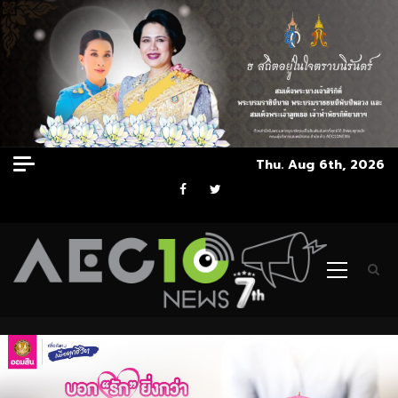
Skip
Thu. Aug 6th, 2026
to
Facebook
Twitter
content
Primary
Menu