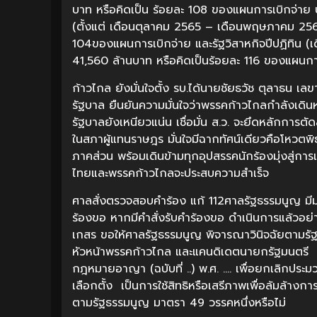
บาท หรือคิดเป็น ร้อยละ 108 ของแผนการเบิกจ่าย
(ตั้งแต่ เดือนตุลาคม 2565 – เดือนพฤษภาคม 256
104ของแผนการเบิกจ่าย และรัฐวิสาหกิจปีปฏิทิน
41,560 ล้านบาท หรือคิดเป็นร้อยละ 116 ของแผนกา
ก้าวไกล ยังมั่นใจตั้ง รบ.ได้นายชัยธวัช ตุลาธน เ
รัฐบาล ยืนยันความมั่นใจว่าพรรคก้าวไกลกำลังเดินหน
รัฐบาลยังเหนียวแน่น เชื่อมั่น ส.ว. จะยึดหลักกา
ในสภาผู้แทนราษฎร มั่นใจมีฉากทัศน์เดียวคือโหว
ภาคส่วน พร้อมเดินข้ามทุกอุปสรรคนักร้องมุ่งสู่การเป
ไทยและพรรคก้าวไกลจะประสบความสำเร็จ
ศาลสั่งตรวจสอบคำร้อง แก้ 112ศาลรัฐธรรมนูญ มีมติ
ร้องขอ หากมีคำสั่งรับคำร้องขอ ดำเนินการแล้วอย
เกสร ขอให้ศาลรัฐธรรมนูญ พิจารณาวินิจฉัยตามรั
หัวหน้าพรรคก้าวไกล และแคนดิเดตนายกรัฐมนตรี แล
กฎหมายอาญา (ฉบับที่ ..) พ.ศ. …. เพื่อยกเลิกป
เลือกตั้ง เป็นการใช้สิทธิหรือเสรีภาพเพื่อล้มล้า
ตามรัฐธรรมนูญ มาตรา 49 วรรคหนึ่งหรือไม่