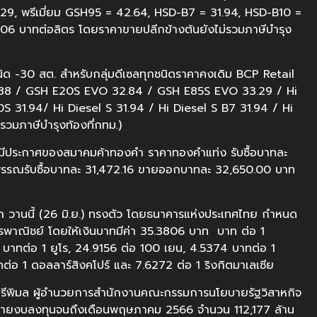
.29, พรีเมี่ยม GSH95 = 42.64, HSD-B7 = 31.94, HSD-B10 =
1.06 บาทต่อลิตร โดยราคาขายปลีกข้างต้นยังไม่รวมภาษีบำรุง
ิด -30 สต. สำหรับกลุ่มดีเซลทุกชนิดราคาคงเดิม BCP Retail
.88 / GSH E20S EVO 32.84 / GSH E85S EVO 33.29 / Hi
 31.94/ Hi Diesel S 31.94 / Hi Diesel S B7 31.94 / Hi
วมภาษีบำรุงท้องที่กทม.)
ย. มีประกาศของสมาคมค้าทองคำ ราคาทองคำแท่ง รับซื้อบาทละ
รณรับซื้อบาทละ 31,472.16 ขายออกบาทละ 32,650.00 บาท
ลก วานนี้ (26 มิ.ย.) ทรงตัว โดยธนาคารแห่งประเทศไทย กำหนด
ารพาณิชย์ โดยให้เงินบาทมีค่า 35.3806 บาท บาท ต่อ 1
บาทต่อ 1 ยูโร, 24.9156 ต่อ 100 เยน, 4.5374 บาทต่อ 1
่อ 1 ดอลลาร์สิงคโปร์ และ 7.6272 ต่อ 1 ริงกิตมาเลเซีย
์ ศรีพิมล ผู้อำนวยการสำนักงานคณะกรรมการนโยบายรัฐวิสาหกิจ
บิกจ่ายงบลงทุนจนถึงเดือนพฤษภาคม 2566 จำนวน 112,177 ล้าน