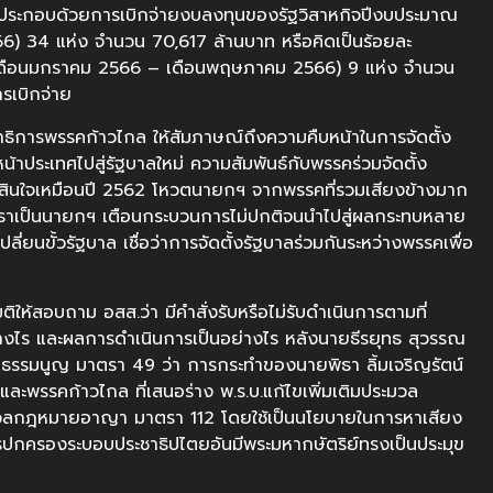
 ประกอบด้วยการเบิกจ่ายงบลงทุนของรัฐวิสาหกิจปีงบประมาณ
6) 34 แห่ง จำนวน 70,617 ล้านบาท หรือคิดเป็นร้อยละ
 (เดือนมกราคม 2566 – เดือนพฤษภาคม 2566) 9 แห่ง จำนวน
รเบิกจ่าย
ลขาธิการพรรคก้าวไกล ให้สัมภาษณ์ถึงความคืบหน้าในการจัดตั้ง
้าประเทศไปสู่รัฐบาลใหม่ ความสัมพันธ์กับพรรคร่วมจัดตั้ง
รตัดสินใจเหมือนปี 2562 โหวตนายกฯ จากพรรคที่รวมเสียงข้างมาก
ตพิธาเป็นนายกฯ เตือนกระบวนการไม่ปกติจนนำไปสู่ผลกระทบหลาย
ลี่ยนขั้วรัฐบาล เชื่อว่าการจัดตั้งรัฐบาลร่วมกันระหว่างพรรคเพื่อ
ให้สอบถาม อสส.ว่า มีคำสั่งรับหรือไม่รับดำเนินการตามที่
่างไร และผลการดำเนินการเป็นอย่างไร หลังนายธีรยุทธ สุวรรณ
ฐธรรมนูญ มาตรา 49 ว่า การกระทำของนายพิธา ลิ้มเจริญรัตน์
ะพรรคก้าวไกล ที่เสนอร่าง พ.ร.บ.แก้ไขเพิ่มเติมประมวล
ระมวลกฎหมายอาญา มาตรา 112 โดยใช้เป็นนโยบายในการหาเสียง
งการปกครองระบอบประชาธิปไตยอันมีพระมหากษัตริย์ทรงเป็นประมุข