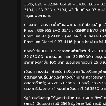
35.15, E20 = 32.84, GSH91 = 34.88, E85 = 33
31.94, HSD-B20 = 31.94, พรีเมี่ยมดีเซล B7 = 4
กรุงเทพมหานคร
บางจากฯ ลดราคาน้ำมันเฉพาะกลุ่มแก๊สโซฮอล์ทุกชน
Price : GSH95S EVO 35.15 / GSH91S EVO 34
Premium 97 (GSH95++) 46.34 / Hi Diesel B20S
Premium Diesel S B7 41.16 (ราคาดังกล่าวยังไม่ร
ทองคำขึ้น 100 บ. : ราคาทองคำเมื่อวันที่ 26 มิ.
32,050.00 ขายออกบาทละ 32.150.00 ทองรูปพร
ราคาทองคำขึ้น 100 บาท เมื่อเทียบกับวันที่ 25 มิ.ย.
เงินบาททรงตัว : สำหรับค่าเงินบาทเทียบเงินสกุลโ
อัตราแลกเปลี่ยนถัวเฉลี่ยถ่วงน้ำหนักระหว่างธนาค
ดอลลาร์สหรัฐ 45.2615 บาทต่อ 1 ปอนด์, 38.7575 
ดอลลาร์ฮ่องกง ,กำหนดค่าเงินบาทที่ 26.3550 บาทต
รัฐวิสาหกิจลงทุนได้สูงกว่าเป้าหมายนางปานทิพย
(สคร.) เปิดเผยว่า ในปี 2566 รัฐวิสาหกิจมีการเ