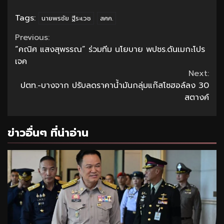
Tags:
นายพรชัย ฐีระเวช
สศค.
Continue
Previous:
“คณิศ แสงสุพรรณ” ร่วมทีม นโยบาย พปชร.ดันเมกะโปร
Reading
เจค
Next:
ปตท.-บางจาก ปรับลดราคาน้ำมันกลุ่มแก๊สโซฮอล์ลง 30
สตางค์
ข่าวอื่นๆ ที่น่าอ่าน