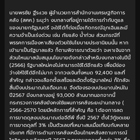
นายพรชัย ฐีระเวช ผู้อำนวยการสำนักงานเศรษฐกิจการ
คลัง (สศค.) ระบุว่า งบกลางที่อยู่ภายใต้การกำกับดูแล
ของนายกรัฐมนตรี จะใช้ได้ก็ต่อเมื่อเกิดกรณีฉุกเฉินและมี
ความจำเป็นเร่งด่วน เช่น ภัยแล้ง น้ำท่วม ส่วนกรณีที่
พรรคการเมืองหาเสียงด้วยใช้นโยบายประชานิยมนั้น หาก
เข้ามาเป็นรัฐบาลแล้ว ก็ตามพิจารณาด้วยว่า จะหาเงินจาก
ส่วนไหนมาสนับสนุนนโยบายดังกล่าวสำหรับงบกลางในปีนี้
(2566) รัฐบาลใหม่คงไม่สามารถใช้ได้อีกแล้ว เพื่อมีช่อง
ว่างให้ใช้ได้อีกไม่มาก จากวงเงินทั้งหมด 92,400 และที่
สำคัญ กล่าวจะเลือกตั้งเสร็จและจัดตั้งรัฐบาลใหม่ ก็ใกล้จะ
สิ้นปีงบประมาณในเดือนก.ย. จึงต้องรองบประมาณใหม่ใน
ปี2567 มีงบกลางอยู่ 93,000 ล้านบาทนอกจากนี้
กระทรวงการคลังยังคงใช้แผนการคลังระยะปานกลาง (
2566-2570 โดยมีหลักการที่สำคัญ คือ 1.ต้องการลด
การขาดดุลงบประมาณต่อจีดีพี ซึ่งปี 2567 ตั้งไว้กู้ชดเชย
การขาดดุลที่ 3% เป็นตัวเลขที่เหมาะสมเมื่อเทียบกับหลาย
ประเทศ ที่มีภาระด้านการคลังเหมือนไทยหลังสถานการณ์