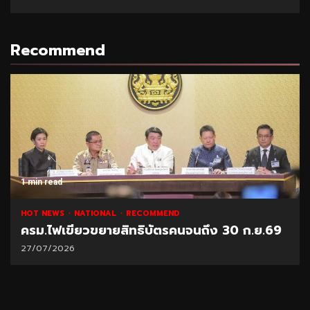
Recommend
read
1 min r
NEWS
NATIONAL
RECOMMEND
NATIO
.ไฟเขียวขยายสิทธิบัตรคนจนถึง 30 ก.ย.69
“พาณิ
7/2026
21/07/