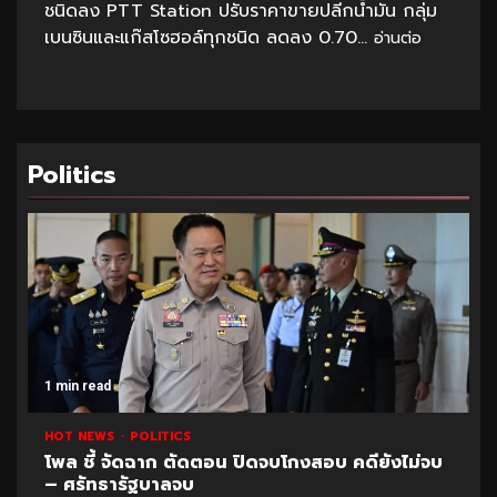
ชนิดลง PTT Station ปรับราคาขายปลีกน้ำมัน กลุ่ม
เบนซินและแก๊สโซฮอล์ทุกชนิด ลดลง 0.70...
อ่านต่อ
Politics
1 min read
HOT NEWS
POLITICS
โพล ชี้ จัดฉาก ตัดตอน ปิดจบโกงสอบ คดียังไม่จบ
– ศรัทธารัฐบาลจบ