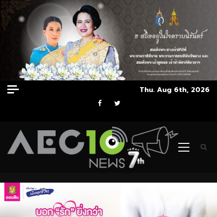
Skip
Thu. Aug 6th, 2026
to
Facebook
Twitter
content
Primary
Menu