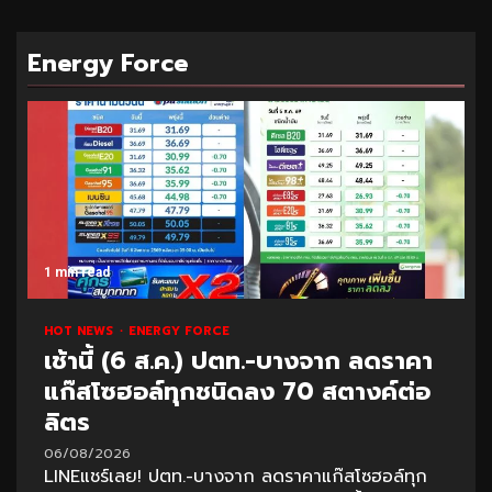
Energy Force
1 min read
HOT NEWS
ENERGY FORCE
เช้านี้ (6 ส.ค.) ปตท.-บางจาก ลดราคา
แก๊สโซฮอล์ทุกชนิดลง 70 สตางค์ต่อ
ลิตร
06/08/2026
LINEแชร์เลย! ปตท.-บางจาก ลดราคาแก๊สโซฮอล์ทุก