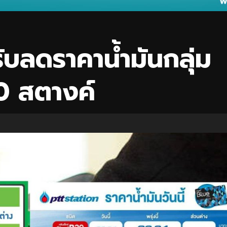
บลดราคาน้ำมันกลุ่ม
0 สตางค์