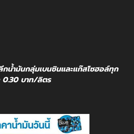
กน้ำมันกลุ่มเบนซินและแก๊สโซฮอล์ทุก
 0.30 บาท/ลิตร