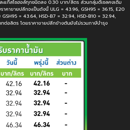
ละแก๊สโซฮอล์ทุกชนิดลง 0.30 บาท/ลิตร ส่วนกลุ่มดีเซลคงเดิม
ยราคาขายปลีกจะเป็นดังนี้ ULG = 43.96, GSH95 = 36.15, E20
่ยม GSH95 = 43.64, HSD-B7 = 32.94, HSD-B10 = 32.94,
าทต่อลิตร โดยราคาขายปลีกข้างต้นยังไม่รวมภาษีบำรุง