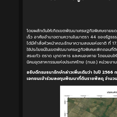
โดยผลักดันให้เกิดเขตพัฒนาเศรษฐกิจพิเศษชายแดน
เร็ว อาศัยอำนาจตามความในมาตรา 44 ของรัฐธรร
ได้มีคำสั่งหัวหน้าคณะรักษาความสงบแห่งชาติ ที่ 17/2
ใช้ประโยชน์ในเขตพัฒนาเศรษฐกิจพิเศษเพิกถอนที่ดิ
สระแก้ว ตราด มุกดาหาร และหนองคาย โดยมอบให้กรม
นิคมอุตสาหกรรมแห่งประเทศไทย (กนอ.) หน่วยงานอื่น
อธิบดีกรมธนารักษ์กล่าวเพิ่มเติมว่า ในปี
เอกชนเข้าร่วมลงทุนพัฒนาที่ดินราชพัสดุ จำนวน 2 