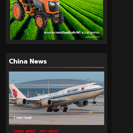
China News
1 min read
CHINA NEWS
HOT NEWS