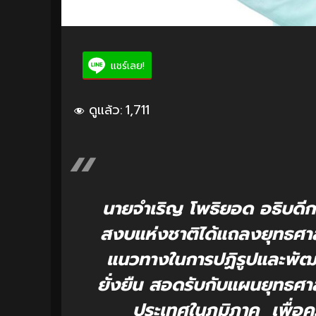
แชร์เลย!
ดูแล้ว:
1,711
นายจำเริญ โพธิยอด อธิบดีก
สงบแห่งชาติได้แถลงยุทธศาสต
แนวทางในการปฏิรูปและพัฒน
ยั่งยืน สอดรับกับแผนยุทธศาส
ประเทศในภูมิภาค เพื่อ