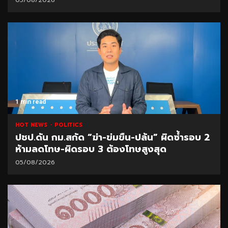
1 min read
HOT NEWS
POLITICS
ปชป.ดัน กม.สกัด “ฆ่า-ข่มขืน-ปล้น” ผิดซ้ำรอบ 2
ห้ามลดโทษ-ผิดรอบ 3 ต้องโทษสูงสุด
05/08/2026