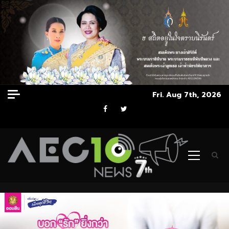
Skip
Fri. Aug 7th, 2026
to
Facebook
Twitter
content
Primary
Menu