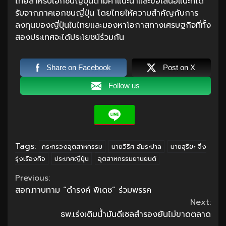
ไทยสำหรับเอกชนญี่ปุ่นตามคำแนะนำและข้อเสนอแนะที่ได้
รับจากภาคเอกชนญี่ปุ่น โดยไทยให้ความสำคัญกับการ
ลงทุนของญี่ปุ่นในไทยและมองหาโอกาสทางเศรษฐกิจที่ทั้ง
สองประเทศจะได้ประโยชน์ร่วมกัน
Share on Facebook
Post on X
Follow us
Tags:
กระทรวงอุตสาหกรรม
นายวีริศ อัมระปาล
นายสุริยะ จึง
รุ่งเรืองกิจ
ประเทศญี่ปุ่น
อุตสาหกรรมยานยนต์
Continue
Previous:
สอท.ทาบทาม “ดำรงค์ พิเดช” ร่วมพรรค
Reading
Next:
ธพ.เร่งเติมน้ำมันดีเซลสำรองยันไม่ขาดตลาด