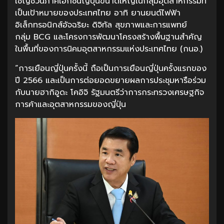
เชิญชวนภาคเอกชนญี่ปุ่นขนาดใหญ่ในกลุ่มอุตสาหกรรมที่
เป็นเป้าหมายของประเทศไทย อาทิ ยานยนต์ไฟฟ้า
อิเล็กทรอนิกส์อัจฉริยะ ดิจิทัล สุขภาพและการแพทย์
กลุ่ม BCG และโครงการพัฒนาโครงสร้างพื้นฐานสำคัญ
ในพื้นที่ของการนิคมอุตสาหกรรมแห่งประเทศไทย (กนอ.)
“การเยือนญี่ปุ่นครั้งนี้ ถือเป็นการเยือนญี่ปุ่นครั้งแรกของ
ปี 2566 และเป็นการต่อยอดขยายผลการประชุมหารือร่วม
กับนายฮากิอูดะ โคอิจิ รัฐมนตรีว่าการกระทรวงเศรษฐกิจ
การค้าและอุตสาหกรรมของญี่ปุ่น