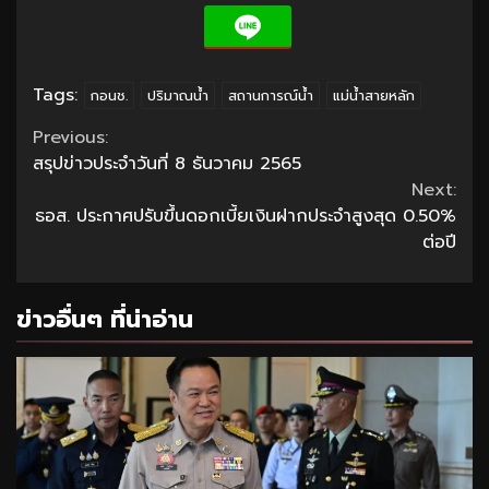
Tags:
กอนช.
ปริมาณน้ำ
สถานการณ์น้ำ
แม่น้ำสายหลัก
Continue
Previous:
สรุปข่าวประจำวันที่ 8 ธันวาคม 2565
Reading
Next:
ธอส. ประกาศปรับขึ้นดอกเบี้ยเงินฝากประจำสูงสุด 0.50%
ต่อปี
ข่าวอื่นๆ ที่น่าอ่าน