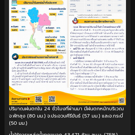
ปริมาณฝนตกใน 24 ชั่วโมงที่ผ่านมา มีฝนตกหนักบริเวณ
จ.พัทลุง (80 มม.) จ.ประจวบคีรีขันธ์ (57 มม.) และจ.กระบี่
(50 มม.)
น้ำใช้การแหล่งน้ำทุกขนาด 43,471 ล้าน ลบ.ม. (75%)