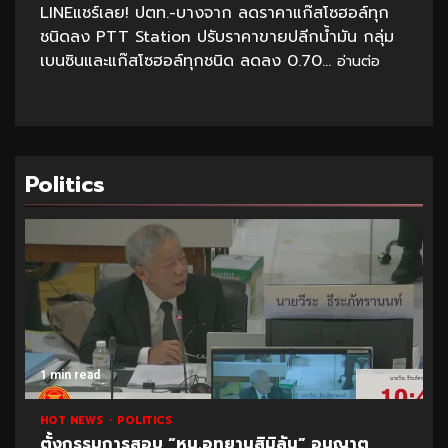
LINEแชร์เลย! ปตท.-บางจาก ลดราคาแก๊สโซฮอล์ทุก
ชนิดลง PTT Station ปรับราคาขายปลีกน้ำมัน กลุ่ม
เบนซินและแก๊สโซฮอล์ทุกชนิด ลดลง 0.70...
อ่านต่อ
Politics
1 min read
HOT NEWS
POLITICS
ตั้งกรรมการสอบ “หน.อุทยานสิมิลัน” อนุญาต