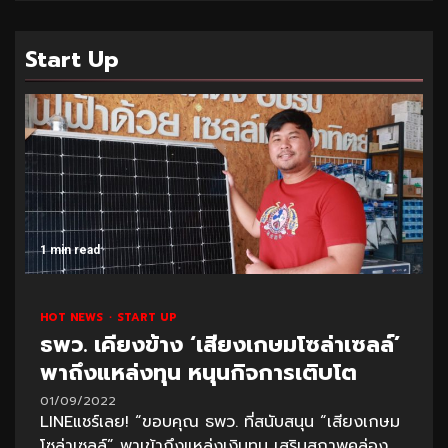
Start Up
1 min read
HOT NEWS
START UP
ธพว. เคียงข้าง ‘เสียงเกษมโซล่าเซลล์’
พาถึงแหล่งทุน หนุนกิจการเติบโต
01/09/2022
LINEแชร์เลย! “ขอบคุณ ธพว. ที่สนับสนุน “เสียงเกษม
โซล่าเซลล์” พาเข้าถึงแหล่งเงินทุน เสริมสภาพคล่อง