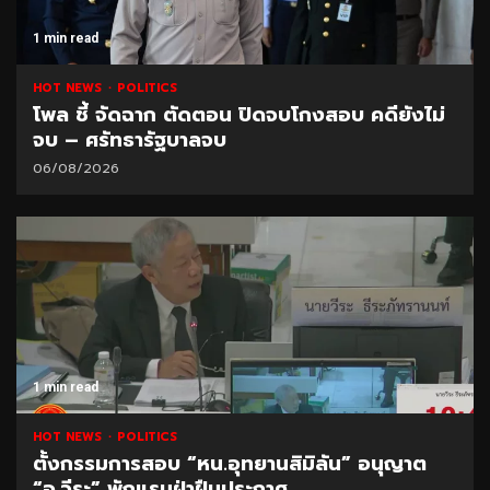
1 min read
HOT NEWS
POLITICS
โพล ชี้ จัดฉาก ตัดตอน ปิดจบโกงสอบ คดียังไม่
จบ – ศรัทธารัฐบาลจบ
06/08/2026
1 min read
HOT NEWS
POLITICS
ตั้งกรรมการสอบ “หน.อุทยานสิมิลัน” อนุญาต
“อ.วีระ” พักแรมฝ่าฝืนประกาศ