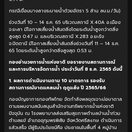
กรณีเขื่อนบางลางระบายน้ำด้วยอัตรา 5 ล้าน ลบ.ม./วัน)
ช่วงวันที่ 10 – 14 ธ.ค. 65 บริเวณสถานี X.40A อ.เมือง
จ.ยะลา มีโอกาสเสี่ยงน้ำล้นตลิ่งโดยระดับน้ำสูงกว่าตลิ่ง
สูงสุด 0.47 ม. และบริเวณสถานี X.283 อ.ยะรัง
จ.ปัตตานี มีโอกาสเสี่ยงน้ำล้นตลิ่งช่วงวันที่ 11 – 14 ธ.ค.
65 โดยระดับน้ำสูงกว่าตลิ่งสูงสุด 0.53 ม.
กองอำนวยการน้ำแห่งชาติ ขอรายงานสถานการณ์
และการบริหารจัดการน้ำ ประจำวันที่ 8 ธ.ค. 2565 ดังนี้
1. ผลการดำเนินงานตาม 10 มาตรการ รองรับ
สถานการณ์ขาดแคลนน้ำ ฤดูแล้ง ปี 2565/66
กองบัญชาการกองทัพไทย จัดกำลังพลขุดเจาะบ่อบาดาล
ตามแผนงานสนับสนุนสำนักงานทรัพยากรน้ำแห่งชาติ
ปัจจุบัน ณ โรงพยาบาลส่งเสริมสุขภาพตำบลบ้านน้ำท่วม
ตำบลแข้ อำเภออุทุมพรพิสัย จังหวัดศรีสะเกษ ดำเนินการ
แล้วเสร็จ มีผู้รับประโยชน์คือ ประชาชนในพื้นที่ 4 หมู่บ้าน