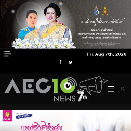
Skip
Fri. Aug 7th, 2026
to
Facebook
Twitter
content
Primary
Menu