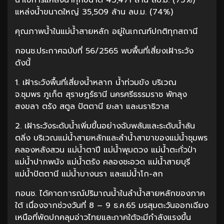
แหล่งน้ำขนาดใหญ่ 35,509 ล้าน ลบ.ม. (74%)
คุณภาพน้ำในแม่น้ำสายหลัก อยู่ในเกณฑ์ปกติทุกสถานี
กอนช.ประกาศฉบับที่ 56/2565 พบพื้นที่เสี่ยงเฝ้าระวัง
ดังนี้
1. เฝ้าระวังพื้นที่เสี่ยงน้ำหลาก น้ำท่วมขัง บริเวณ
จ.ชุมพร ภูเก็ต สุราษฎร์ธานี นครศรีธรรมราช พัทลุง
สงขลา ตรัง สตูล ปัตตานี ยะลา และนราธิวาส
2. เฝ้าระวังระดับน้ำเพิ่มขึ้นอย่างฉับพลันและระดับน้ำล้น
ตลิ่ง บริเวณแม่น้ำสายหลักและลำน้ำสาขาของแม่น้ำชุมพร
คลองหลังสวน แม่น้ำตาปี แม่น้ำพุมดวง แม่น้ำตะกั่วป่า
แม่น้ำปากพนัง แม่น้ำตรัง คลองชะอวด แม่น้ำสายบุรี
แม่น้ำปัตตานี แม่น้ำบางนรา และแม่น้ำโก-ลก
กอนช. ได้คาดการณ์ปริมาณน้ำในลำน้ำสายหลักของภาค
ใต้ เนื่องจากช่วงวันที่ 8 – 9 ธ.ค.65 มรสุมตะวันออกเฉียง
เหนือที่พัดปกคลุมอ่าวไทยและภาคใต้จะมีกำลังแรงขึ้น