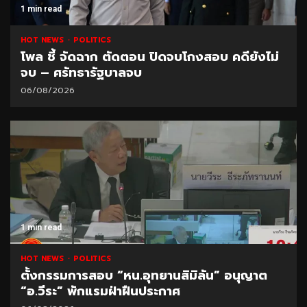
1 min read
HOT NEWS
POLITICS
โพล ชี้ จัดฉาก ตัดตอน ปิดจบโกงสอบ คดียังไม่
จบ – ศรัทธารัฐบาลจบ
06/08/2026
1 min read
HOT NEWS
POLITICS
ตั้งกรรมการสอบ “หน.อุทยานสิมิลัน” อนุญาต
“อ.วีระ” พักแรมฝ่าฝืนประกาศ