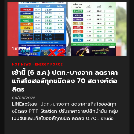
1 min read
HOT NEWS
ENERGY FORCE
เช้านี้ (6 ส.ค.) ปตท.-บางจาก ลดราคา
แก๊สโซฮอล์ทุกชนิดลง 70 สตางค์ต่อ
ลิตร
06/08/2026
LINEแชร์เลย! ปตท.-บางจาก ลดราคาแก๊สโซฮอล์ทุก
ชนิดลง PTT Station ปรับราคาขายปลีกน้ำมัน กลุ่ม
เบนซินและแก๊สโซฮอล์ทุกชนิด ลดลง 0.70...
อ่านต่อ