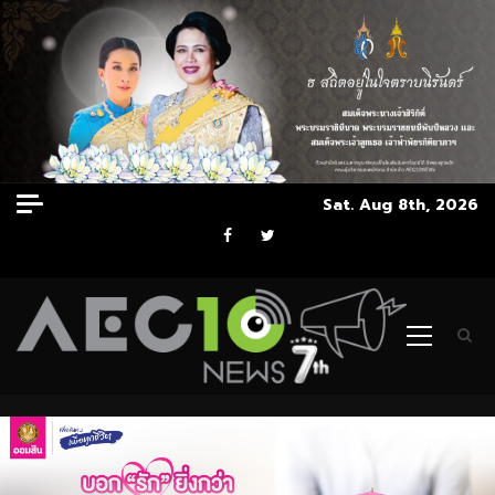
Skip
Sat. Aug 8th, 2026
to
Facebook
Twitter
content
Primary
Menu