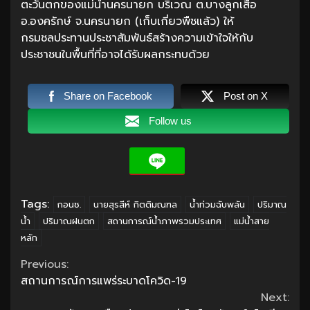
ตะวันตกของแม่น้ำนครนายก บริเวณ ต.บางลูกเสือ
อ.องครักษ์ จ.นครนายก (เก็บเกี่ยวพืชแล้ว) ให้
กรมชลประทานประชาสัมพันธ์สร้างความเข้าใจให้กับ
ประชาชนในพื้นที่ที่อาจได้รับผลกระทบด้วย
Share on Facebook
Post on X
Follow us
Tags:
กอนช.
นายสุรสีห์ กิตติมณฑล
น้ำท่วมฉับพลัน
ปริมาณ
น้ำ
ปริมาณฝนตก
สถานการณ์น้ำภาพรวมประเทศ
แม่น้ำสาย
หลัก
Continue
Previous:
สถานการณ์การแพร่ระบาดโควิด-19
Reading
Next: