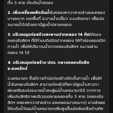
ทั้ง 3 สาย มีระดับน้ำลดลง
2. เพิ่มเครื่องผลักดันน้ำ
ในคลองหกวาสายล่างและคลอง
บางขนาก เขตพื้นที่ อ.บางน้ำเปรี้ยว จ.ฉะเชิงเทรา เพื่อเร่ง
ระบายน้ำไปยังสถานีสูบน้ำปลายคลอง
3. บริเวณจุดก่อสร้างสะพานปากคลอง 14 ทิศ
ใต้ของ
คลองรังสิตฯ ที่มีทำนบดินปิดปากคลอง ให้ทำช่องลอดเปิด
ทางน้ำ เพื่อให้ปริมาณน้ำจากคลองรังสิตฯ ระบายผ่าน
คลอง 14 ได้
4. บริเวณจุดก่อสร้าง ปตร. กลางคลองรังสิต
อ.องครักษ์
จ.นครนายก ซึ่งมีการทำบ่อก่อสร้างปิดกั้นทางน้ำ เพื่อให้
น้ำในคลองรังสิตฯ สามารถไหลไปที่สถานีสูบน้ำเสาวภา
ผ่องศรีและเร่งระบายน้ำลงสู่แม่น้ำนครนายกได้ จากการ
เพิ่มประสิทธิภาพบริเวณปลายคลองทั้ง 3 สาย (คลองรัง
สิตฯ คลองหกวาสายล่าง และคลองบางขนาก) อาจส่งผล
ให้ระดับน้ำในแม่น้ำนครนายกเพิ่มสูงขึ้นเอ่อล้นตลิ่งด้านทิศ