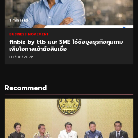
read
1 min r
NESS MOVEMENT
BUSINE
iz by ttb แนะ SME ใช้ข้อมูลธุรกิจคุมเกม
SAM เ
มโอกาสเข้าถึงสินเชื่อ
“ปิดห
ส.ค.6
8/2026
06/08
Recommend