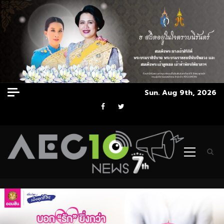
Skip
Sun. Aug 9th, 2026
to
Facebook
Twitter
content
Primary
Menu