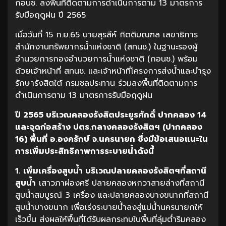
กอนช. ลงพื้นที่ติดตามการดำเนินการตาม 13 มาตรการ
รับมือฤดูฝน ปี 2565
เมื่อวันที่ 15 ก.ย.65 นายสุรสีห์ กิตติมณฑล เลขาธิการ
สำนักงานทรัพยากรน้ำแห่งชาติ (สทนช.) ในฐานะรองผู้
อำนวยการกองอำนวยการน้ำแห่งชาติ (กอนช.) พร้อม
ด้วยเจ้าหน้าที่ สทนช. และเจ้าหน้าที่โครงการส่งน้ำและบำรุง
รักษารังสิตใต้ กรมชลประทาน ร่วมลงพื้นที่ติดตามการ
ดำเนินการตาม 13 มาตรการรับมือฤดูฝน
ปี 2565 บริเวณคลองรังสิตประยูรศักดิ์ ปากคลอง 14
และจุดก่อสร้าง ปตร.กลางคลองรังสิตฯ (ปากคลอง
16) พื้นที่ อ.องครักษ์ จ.นครนายก ซึ่งมีข้อเสนอแนะใน
การเพิ่มประสิทธิภาพการระบายน้ำดังนี้
1. เพิ่มเครื่องสูบน้ำ บริเวณปลายคลองรังสิตฯที่สถานี
สูบน้ำ
เสาวภาผ่องศรี ปลายคลองหกวาสายล่างที่สถานี
สูบน้ำสมบูรณ์ 3 เครื่อง และปลายคลองบางขนากที่สถานี
สูบน้ำบางขนาก เพื่อเร่งระบายน้ำลงสู่แม่น้ำนครนายกให้
เร็วขึ้น ส่งผลให้พื้นที่ได้รับผลกระทบในพื้นที่ลุ่มต่ำริมคลอง