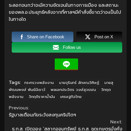
ระลอกจนกว่าจะมีความชัดเจนในทางการเมือง และสถานะ
ของพล.อ.ประยุทธ์หลังจากที่ศาลฯมีคำสั่งชี้ขาดว่าจะเป็นไป
ในทางใด
Share on Facebook
Post on X
Follow us
Tags:
กระทรวงพลังงาน
นายจุรินทร์ ลักษณวิศิษฏ์
นายสุ
พัฒนพงษ์ พันธ์มีเชาว์
พลเอกประวิตร วงษ์สุวรรณ
วิกฤต
พลังงาน
วิกฤติราคาน้ำมัน
เศรษฐกิจไทย
Continue
Previous:
รัฐบาลเตือนภัยระวังลงทุนคริปโตฯ
Reading
Next:
ธ.ก.ส. เปิดจอง ‘สลากออมทรัพย์ ธ.ก.ส. ชุดเกษตรมั่งคั่ง