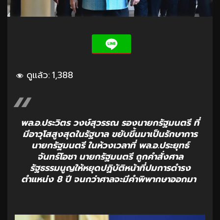
ดูแล้ว:
1,388
พล.อ.ประวิตร วงษ์สุวรรณ รองนายกรัฐมนตรี ที่
มีอาวุโสสูงสุดในรัฐบาล ขยับขึ้นมาเป็นรักษาการ
นายกรัฐมนตรี ในห้วงเวลาที่ พล.อ.ประยุทธ์
จันทร์โอชา นายกรัฐมนตรี ถูกคำสั่งศาล
รัฐธรรมนูญให้หยุดปฏิบัติหน้าที่ปมการดำรง
ตำแหน่ง 8 ปี จนกว่าศาลจะมีคำพิพากษาออกมา