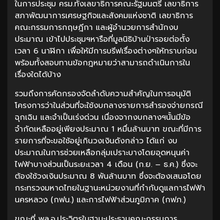
ในการประชุม ครม.ทั้งเลขาธิการคณะรัฐมนตรี เลขาธิการ
สภาพัฒนาการเศรษฐกิจและสังคมแห่งชาติ เลขาธิการ
คณะกรรมการกฤษฎีกา และผู้อำนวยการสำนักงบ
ประมาณ เข้าไปประชุมฯหารือที่มูลนิธิบ้านป่ารอยต่อตั้ง
เวลา 6 นาฬิกา เพื่อให้มีการบรีฟเรื่องต่างๆให้ทราบก่อน
พร้อมทั้งสอบทานข้อกฎหมายว่าสามารถดำเนินการใน
เรื่องใดได้บ้าง
รวมถึงการคัดกรองจัดลำดับความสำคัญในการอนุมัติ
โครงการว่าในส่วนที่จะใช้งบกลางรายการสำรองจ่ายกรณี
ฉุกเฉิน และจำเป็นเร่งด่วน เนื่องจากงบกลางฯนั้นมีข้อ
จำกัดเหลืออยู่เพียงประมาณ 1 หมื่นล้านบาท ขณะที่มีการ
รายการที่จะขอใช้อยู่เกินวงเงินดังกล่าว ได้แก่ งบ
ประมาณในการช่วยเหลือกลุ่มเปราะบางโดยอุดหนุนค่า
ไฟฟ้าบางส่วนเป็นระยะเวลา 4 เดือน (ก.ย. – ธ.ค.) ซึ่งจะ
ต้องใช้วงเงินประมาณ 8 พันล้านบาท ซึ่งจะต้องเสนอโดย
กระทรวงมหาดไทยในฐานะหน่วยงานที่กำกับดูแลการไฟฟ้า
นครหลวง (กฟน.) และการไฟฟ้าส่วนภูมิภาค (กฟภ.)
ขณะที่ พล.อ.ประวิตรในฐานะประธานคณะกรรมการ