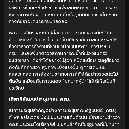
สูงในหลายเรื่อง และมีหลายประเด็นที่รัฐบาลจะต้องตัดสิน
ใจให้การช่วยเหลือประชาชนเพื่อลดผลกระทบจากค่าครอง
ชีพ ราคาพลังงาน และดอกเบี้ยที่อยู่ในทิศทางขาขึ้น สวน
ทางกับรายได้ประชาชนที่ลดลง
พล.อ.ประวิตรบอกกับผู้สื่อข่าวว่าทำงานในช่วงนี้ใช้ “ใจ
บันดาลแรง” ในการทำงานไม่ได้ใช้แรงบันดาลใจ ส่งผลให้
ช่วงเวลาการทำงานที่ผ่านมานั่งเป็นประธานการประชุม
ครม. และลงพื้นที่ตรวจสถานการณ์น้ำที่เมืองแปดริ้ว
ฉะเชิงเทรา ถึงทำได้อย่างไม่รู้จักเหน็ดเหนื่อย จนผู้สื่อข่าว
ถึงกับทักทายว่า สุขภาพแข็งแรงขึ้น ดูการเดินเหิน
คล่องแคล่ว การสั่งงานข้าราชการก็ทำได้อย่างรวดเร็วไม่
ติดขัด เหมือนกับการแสดง “บทบาทผู้นำ”ให้ได้เห็นเป็นที่
ประจักษ์
เรียกคีย์แมนประชุมก่อน ครม.
ในการประชุมสำคัญอย่างการประชุมคณะรัฐมนตรี (ครม.)
ที่ พล.อ.ประวิตร นั่งเป็นประธานเต็มตัวนั้น มีรายงานข่าวว่า
พล.อ.ประวิตรได้เรียกคีย์แมนคนสำคัญในรัฐบาลที่มีบทบาท