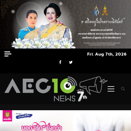
Skip
Fri. Aug 7th, 2026
to
Facebook
Twitter
content
Primary
Menu