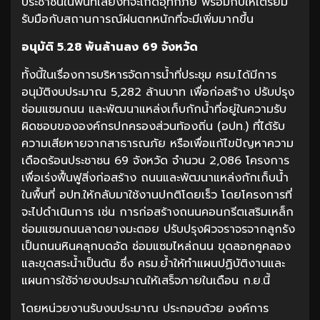
ประชาชนในพื้นที่เสี่ยงที่จะเกิดอุทกภัย พร้อมกับให้เตรียม
รับมือกับสถานการณ์ฝนตกหนักที่จะมีเพิ่มมากขึ้น
อนุมัติ
5.28 พันล้านลง 69 จังหวัด
ทั้งนี้ในเรื่องการบริหารจัดการน้ำที่ประชุม ครม.ได้มีการ
อนุมัติงบประมาณ 5,282 ล้านบาท เพื่อก่อสร้าง ปรับปรุง
ซ่อมแซมถนน และพัฒนาแหล่งเก็บกักน้ำที่อยู่ในความรับ
ผิดชอบขององค์กรปกครองส่วนท้องถิ่น (อปท.) ที่ได้รับ
ความเสียหายจากสาธารณภัย หรือเพื่อแก้ไขปัญหาความ
เดือดร้อนประชาชน 69 จังหวัด จำนวน 2,086 โครงการ
เพื่อเร่งฟื้นฟูสิ่งก่อสร้าง ถนนและพัฒนาแหล่งกักเก็บน้ำ
ในพื้นที่ อปท.ให้กลับมาใช้งานปกติโดยเร็ว โดยโครงการที่
จะไปดำเนินการ เช่น การก่อสร้างถนนคอนกรีตเสริมเหล็ก
ซ่อมแซมถนนลาดยางมะตอย ปรับปรุงผิวจราจรจากลูกรัง
เป็นถนนหินคลุกบดอัด ซ่อมแซมไหล่ถนน ขุดลอกคูคลอง
และขุดสระน้ำเป็นต้น ซึ่ง ครม.ย้ำให้ทำแผนปฏิบัติงานและ
แผนการใช้จ่ายงบประมาณให้เสร็จภายในเดือน ก.ย.นี้
โดยหน่วยงานรับงบประมาณ ประกอบด้วย องค์การ