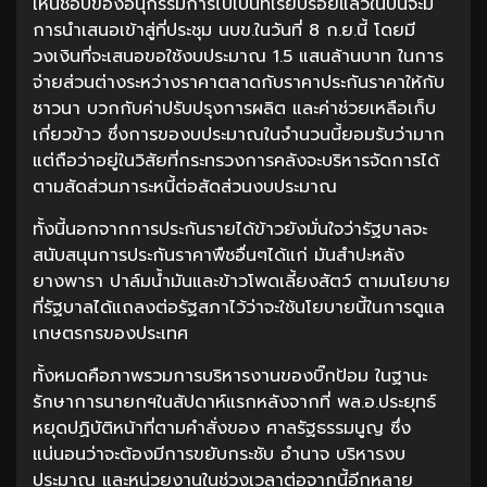
เห็นชอบของอนุกรรมการไปเป็นที่เรียบร้อยแล้วในปีนี้จะมี
การนำเสนอเข้าสู่ที่ประชุม นบข.ในวันที่ 8 ก.ย.นี้ โดยมี
วงเงินที่จะเสนอขอใช้งบประมาณ 1.5 แสนล้านบาท ในการ
จ่ายส่วนต่างระหว่างราคาตลาดกับราคาประกันราคาให้กับ
ชาวนา บวกกับค่าปรับปรุงการผลิต และค่าช่วยเหลือเก็บ
เกี่ยวข้าว ซึ่งการของบประมาณในจำนวนนี้ยอมรับว่ามาก
แต่ถือว่าอยู่ในวิสัยที่กระทรวงการคลังจะบริหารจัดการได้
ตามสัดส่วนภาระหนี้ต่อสัดส่วนงบประมาณ
ทั้งนี้นอกจากการประกันรายได้ข้าวยังมั่นใจว่ารัฐบาลจะ
สนับสนุนการประกันราคาพืชอื่นๆได้แก่ มันสำปะหลัง
ยางพารา ปาล์มน้ำมันและข้าวโพดเลี้ยงสัตว์ ตามนโยบาย
ที่รัฐบาลได้แถลงต่อรัฐสภาไว้ว่าจะใช้นโยบายนี้ในการดูแล
เกษตรกรของประเทศ
ทั้งหมดคือภาพรวมการบริหารงานของบิ๊กป้อม ในฐานะ
รักษาการนายกฯในสัปดาห์แรกหลังจากที่ พล.อ.ประยุทธ์
หยุดปฏิบัติหน้าที่ตามคำสั่งของ ศาลรัฐธรรมนูญ ซึ่ง
แน่นอนว่าจะต้องมีการขยับกระชับ อำนาจ บริหารงบ
ประมาณ และหน่วยงานในช่วงเวลาต่อจากนี้อีกหลาย