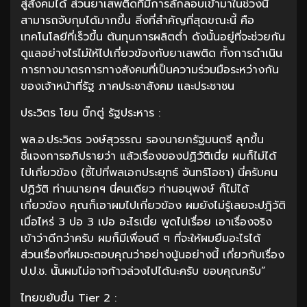
สู่สังคมได้ ส่วนยาเสพติดที่มีการลักลอบเข้ามาในช่วงนี้
สามารถจับกุมได้มากขึ้น สิ่งที่สำคัญที่สุดขณะนี้ คือ
เทคโนโลยีที่เร็วขึ้น ต้นทุนการผลิตต่ำ ดังนั้นอยู่ที่จะช่วยกัน
ดูแลอย่างไรไม่ให้ไปเกี่ยวข้องกับยาเสพติด ทั้งการดำเนิน
การทางมาตรการทางสังคมที่เป็นความร่วมมือระหว่างกัน
ของเจ้าหน้าที่รัฐ ภาคประชาสังคม และประชาชน
ประวิตร โยน บิ๊กตู่ รัฐประหาร :
พล.อ.ประวิตร วงษ์สุวรรณ รองนายกรัฐมนตรี ลุกขึ้น
ชี้แจงการอภิปรายว่า แล้วเรื่องของปฏิวัติเนี่ย ผมก็ไม่ได้
ไปเกี่ยวข้อง (ชี้ไปที่พลเอกประยุทธ์ จันทร์โอชา) นี่ครับคน
ปฏิวัติ ท่านนายกฯ นี่คนเดียว ท่านอนุพงษ์ ก็ไม่ได้
เกี่ยวข้อง คุณก็เอาผมไปเกี่ยวข้อง ผมยังไม่รู้เลยจะปฎิวัติ
เมื่อไหร่ 3 ปอ 3 เปอ อะไรเนี่ย พูดไปเรื่อย เอาเรื่องจริง
เข้าว่าดีกว่าครับ ผมก็มีเพื่อนดี ๆ ที่จะให้ผมยืมอะไรได้
ส่วนเรื่องที่ผมจะตอบคุณว่าอย่างนู้นอย่างนี้ เกี่ยวกับเรื่อง
ป.ป.ช. นั้นผมไม่อาจก้าวล่วงไปได้นะครับ ขอบคุณครับ”
ไทยขยับขึ้น Tier 2 :