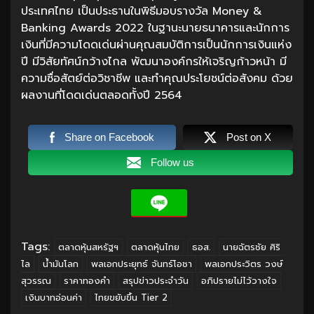
ประเทศไทย เป็นประธานในพิธีมอบรางวัล Money &
Banking Awards 2022 ในฐานะนายธนาคารและนักการ
เงินที่มีความโดดเด่นผ่านคุณสมบัติการเป็นนักการเงินแห่ง
ปี มีวิสัยทัศน์กว้างไกล พัฒนาองค์กรให้เจริญก้าวหน้า มี
ความซื่อสัตย์ต่อวิชาชีพ และทำคุณประโยชน์ต่อสังคม ด้วย
ผลงานที่โดดเด่นตลอดทั้งปี 2564
Share on Facebook
Post on X
Follow us
Tags:
ตลาดหุ้นสหรัฐฯ
ตลาดหุ้นไทย
ธอส.
นายฉัตรชัย ศิริ
ไล
น้ำมันโลก
พลเอกประยุทธ์ จันทร์โอชา
พลเอกประวิตร วงษ์
สุวรรณ
ราคาทองคำ
สรุปข่าวประจำวัน
อภิปรายไม่ไว้วางใจ
เงินบาทอ่อนค่า
ไทยขยับขึ้น Tier 2