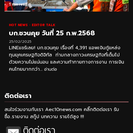
1 min read
HOT NEWS
EDITOR TALK
บก.ชวนคุย วันที่ 25 ก.พ.2568
25/02/2025
LINEแชร์เลย! บก.ชวนคุย เรื่องที่ 4,391 แอพเงินกู้แหล่ง
ทุนยุคเศรษฐกิจดิจิทัล ท่ามกลางภาวะเศรษฐกิจที่เต็มไป
ด้วยความไม่แน่นอน และความท้าทายทางการงาน การเงิน
คนไทยมากกว่า...
อ่านต่อ
ติดต่อเรา
สนใจร่วมงานกับเรา Aec10news.com คลิ๊กติดต่อเรา รับ
ซื้อ..รายงาน สกู๊ป บทความ รายได้สูง !!!