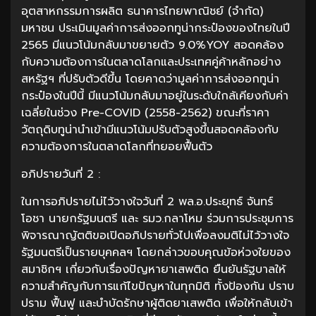
อุตสาหกรรมการผลิต ธนาคารไทยพาณิชย์ (จำกัด)
มหาชน ประเมินมูลค่าการส่งออกทูน่ากระป๋องของไทยในปี
2565 มีแนวโน้มกลับมาขยายตัว 9.0%YOY สอดคล้อง
กับความต้องการในตลาดโลกและประเทศคู่ค้าหลักอย่าง
สหรัฐฯ ที่ปรับตัวดีขึ้น โดยคาดว่ามูลค่าการส่งออกทูน่า
กระป๋องในปีนี้ มีแนวโน้มกลับมาอยู่ในระดับใกล้เคียงกับค่า
เฉลี่ยในช่วง Pre-COVID (2558-2562) ขณะที่ราคา
วัตถุดิบทูน่านำเข้ามีแนวโน้มปรับตัวสูงขึ้นสอดคล้องกับ
ความต้องการในตลาดโลกที่ทยอยฟื้นตัว
อภิปรายวันที่ 2 :
ในการอภิปรายไม่ไว้วางใจวันที่ 2 พล.อ.ประยุทธ์ จันทร์
โอชา นายกรัฐมนตรี และ รมว.กลาโหม ร่วมการประชุมการ
พิจารณาญัตติขอเปิดอภิปรายทั่วไปเพื่อลงมติไม่ไว้วางใจ
รัฐมนตรีเป็นรายบุคคลฯ โดยกล่าวขอบคุณข้อห่วงใยของ
สมาชิกฯ เกี่ยวกับเรื่องปัญหายาเสพติด ยืนยันรัฐบาลให้
ความสำคัญกับการแก้ไขปัญหาในทุกมิติ ทั้งป้องกัน ปราบ
ปราม ฟื้นฟู และบำบัดรักษาผู้ติดยาเสพติด เพื่อให้กลับเข้า