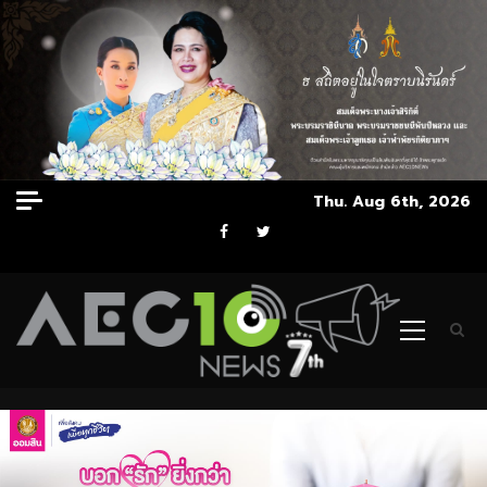
Skip
Thu. Aug 6th, 2026
to
Facebook
Twitter
content
Primary
Menu