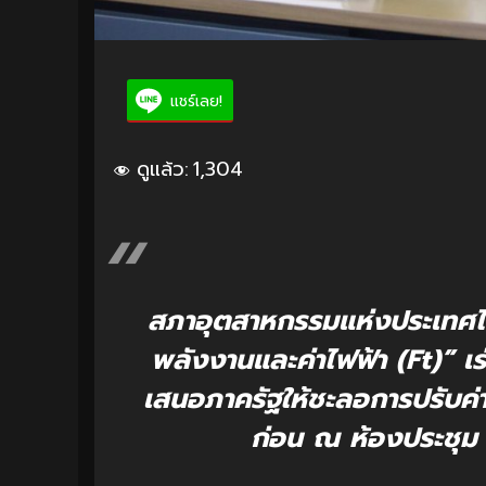
แชร์เลย!
ดูแล้ว:
1,304
สภาอุตสาหกรรมแห่งประเทศไทย
พลังงานและค่าไฟฟ้า (Ft)” 
เสนอภาครัฐให้ชะลอการปรับค่
ก่อน ณ ห้องประชุม 