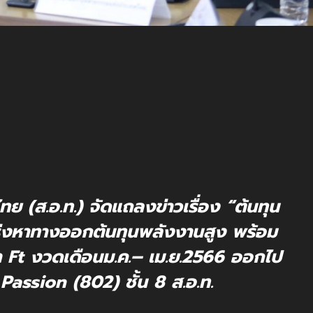
 (ส.อ.ท.) จัดแถลงข่าวเรื่อง “ต้นทุน
เร่งหาทางออกต้นทุนพลังงานสูง พร้อม
า Ft งวดเดือนม.ค.– เม.ย.2566 ออกไป
Passion (802) ชั้น 8 ส.อ.ท.