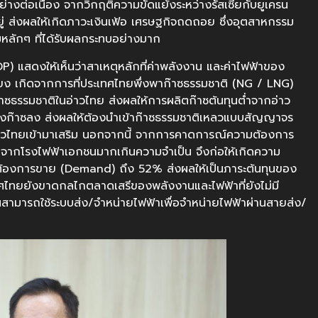
ย่างต่อเนื่อง จากวิกฤติความขัดแย้งระหว่างรัสเซียกับยูเครน
ู่ ส่งผลให้เกิดภาวะเงินเฟ้อ เศรษฐกิจถดถอย ซึ่งอุตสาหกรรม
มหลักๆ ที่ได้รับผลกระทบอย่างมาก
แสดงให้เห็นว่าสาเหตุหลักที่ค่าพลังงาน และค่าไฟฟ้าของ
ียง เกิดจากการที่ประเทศไทยพึ่งพาก๊าซธรรมชาติ (NG / LNG)
าซธรรมชาติในอ่าวไทย ส่งผลให้การผลิตก๊าซต้นทุนต่ำจากอ่าว
่งก๊าซลง ส่งผลให้ต้องนำเข้าก๊าซธรรมชาติเหลวแบบสัญญาจร
อ่าวไทยเข้ามาเสริม นอกจากนี้ จากการคาดการณ์ความต้องการ
าจากโรงไฟฟ้าเอกชนมากเกินความจำเป็น จึงก่อให้เกิดความ
ต้องการขาย (Demand) ถึง 52% ส่งผลให้เป็นภาระต้นทุนของ
ทศไทยยังขาดกลไกตลาดเสรีของพลังงานและไฟฟ้าที่ยังไม่มี
นสามารถใช้ระบบส่ง/จำหน่ายไฟฟ้าเพื่อจำหน่ายไฟฟ้าผ่านสายส่ง/