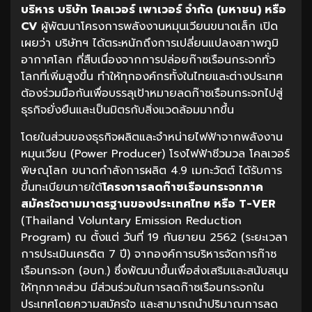
บริหาร บริษัท โคลเวอร์ เพาเวอร์ จำกัด (มหาชน) หรือ
CV
ผู้พัฒนาโครงการพลังงานหมุนเวียนขนาดเล็ก เปิด
เผยว่า บริษัทฯ ได้ตระหนักถึงการเปลี่ยนแปลงสภาพภูมิ
อากาศโลก ที่สืบเนื่องจากการปล่อยก๊าซเรือนกระจกทั่ว
โลกที่เพิ่มสูงขึ้น ทำให้ทุกองค์กรทั้งในไทยและต่างประเทศ
ต้องร่วมมือกันเพื่อบรรลุเป้าหมายลดก๊าซเรือนกระจกไปสู่
ธุรกิจยั่งยืนและเป็นมิตรกับสิ่งแวดล้อมมากขึ้น
โดยในส่วนของธุรกิจผลิตและจำหน่ายไฟฟ้าจากพลังงาน
หมุนเวียน (Power Producer) โรงไฟฟ้าชีวมวล โคลเวอร์
พิษณุโลก ขนาดกำลังการผลิต 4.9 เมกะวัตต์ ได้รับการ
ขึ้นทะเบียนภายใต้
โครงการลดก๊าซเรือนกระจกภาค
สมัครใจตามมาตรฐานของประเทศไทย หรือ
T-VER
(Thailand Voluntary Emission Reduction
Program) ณ ตั้งแต่ วันที่ 19 กันยายน 2562 (ระยะเวลา
การประเมินเครดิต 7 ปี) จากองค์การบริหารจัดการก๊าซ
เรือนกระจก (อบก.) ซึ่งพัฒนาขึ้นเพื่อส่งเสริมและสนับสนุน
ให้ทุกภาคส่วน มีส่วนร่วมในการลดก๊าซเรือนกระจกใน
ประเทศโดยความสมัครใจ และสามารถนำปริมาณการลด