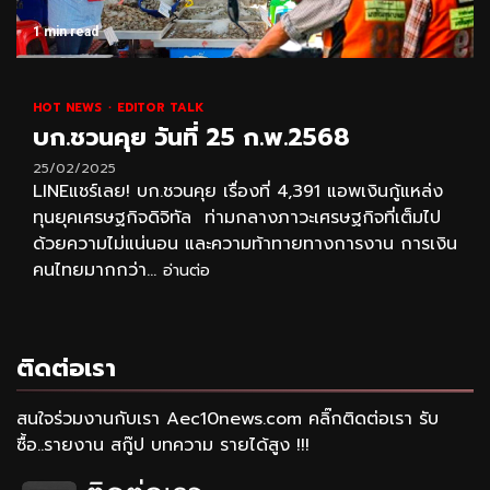
1 min read
HOT NEWS
EDITOR TALK
บก.ชวนคุย วันที่ 25 ก.พ.2568
25/02/2025
LINEแชร์เลย! บก.ชวนคุย เรื่องที่ 4,391 แอพเงินกู้แหล่ง
ทุนยุคเศรษฐกิจดิจิทัล ท่ามกลางภาวะเศรษฐกิจที่เต็มไป
ด้วยความไม่แน่นอน และความท้าทายทางการงาน การเงิน
คนไทยมากกว่า...
อ่านต่อ
ติดต่อเรา
สนใจร่วมงานกับเรา Aec10news.com คลิ๊กติดต่อเรา รับ
ซื้อ..รายงาน สกู๊ป บทความ รายได้สูง !!!