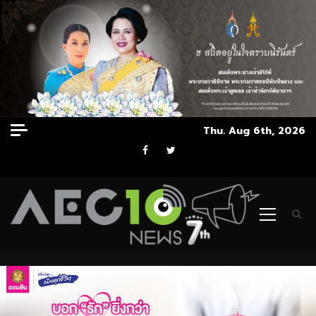
Skip
Thu. Aug 6th, 2026
to
Facebook
Twitter
content
Primary
Menu