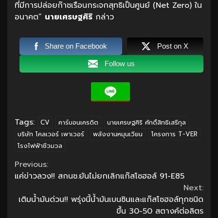
ที่มีการปล่อยก๊าซเรือนกระจกสุทธิเป็นศูนย์ (Net Zero) ใน
อนาคต”
นายเศรษฐศิริ
กล่าว
Share on Facebook
Post on X
Follow us
Tags:
CV
คาร์บอนเครดิต
นายเศรษฐศิริ ศักดิ์สิทธิเสรีกุล
บริษัท โคลเวอร์ เพาเวอร์
พลังงานหมุนเวียน
โครงการ T-VER
โรงไฟฟ้าชีวมวล
Continue
Previous:
แค่ข่าวลวง!! สกนช.ยันไม่ยกเลิกแก๊สโซฮอล์ 91-E85
Reading
Next:
เติมน้ำมันด่วน!! พรุ่งนี้น้ำมันเบนซินและแก๊สโซฮอล์ทุกชนิด
ขึ้น 30-50 สตางค์ต่อลิตร