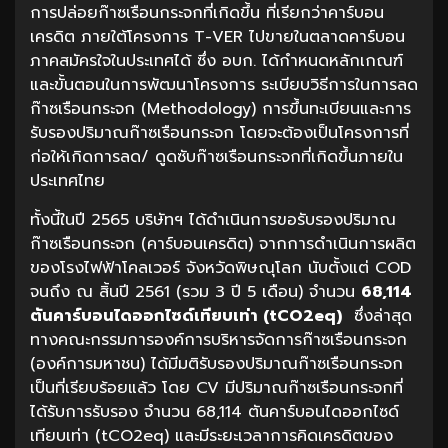
การปล่อยก๊าซเรือนกระจกที่เกิดขึ้น ที่เรียกว่าคาร์บอน
เครดิต ภายใต้โครงการ T-VER ไปขายในตลาดคาร์บอน
ภาคสมัครใจในประเทศได้ ซึ่ง อบก. ได้กำหนดหลักเกณฑ์
และขั้นตอนในการพัฒนาโครงการ ระเบียบวิธีการในการลด
ก๊าซเรือนกระจก (Methodology) การขึ้นทะเบียนและการ
รับรองปริมาณก๊าซเรือนกระจก โดยจะต้องเป็นโครงการที่
ก่อให้เกิดการลด/ ดูดซับก๊าซเรือนกระจกที่เกิดขึ้นภายใน
ประเทศไทย
ทั้งนี้ในปี 2565 บริษัทฯ ได้ดำเนินการขอรับรองปริมาณ
ก๊าซเรือนกระจก (คาร์บอนเครดิต) จากการดำเนินการผลิต
ของโรงไฟฟ้าโคลเวอร์​ จังหวัดพิษณุโลก นับตั้งแต่ COD
จนถึง ณ สิ้นปี 2561 (รวม 3 ปี 5 เดือน) จำนวน
68,114
ตันคาร์บอนไดออกไซด์เทียบเท่า (
tCO
2
eq)
ซึ่งล่าสุด
ทางคณะกรรมการองค์การบริหารจัดการก๊าซเรือนกระจก
(องค์การมหาชน) ได้มีมติรับรองปริมาณก๊าซเรือนกระจก
เป็นที่เรียบร้อยแล้ว โดย CV มีปริมาณก๊าซเรือนกระจกที่
ได้รับการรับรอง จำนวน 68,114 ตันคาร์บอนไดออกไซด์
เทียบเท่า (tCO2eq) และมีระยะเวลาการคิดเครดิตของ