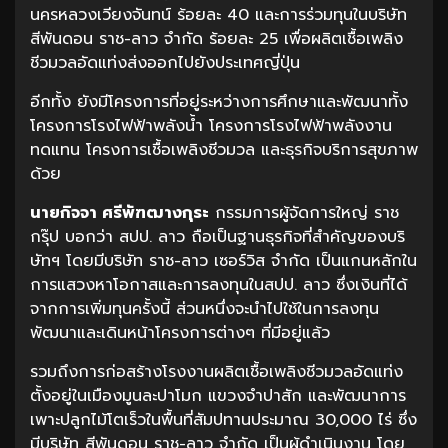
นครหลวงเวียงจันทน์ ร้อยละ 40 และการร่วมทุนในบริษัท
สีพันดอน ราช-ลาว จำกัด ร้อยละ 25 เพื่อผลิตเชื้อเพลิง
ชีวมวลอัดแท่งส่งออกไปยังประเทศญี่ปุ่น
อีกทั้ง ยังมีโครงการที่อยู่ระหว่างการศึกษาและพัฒนาทั้ง
โครงการโรงไฟฟ้าพลังน้ำ โครงการโรงไฟฟ้าพลังงาน
ทดแทน โครงการเชื้อเพลิงชีวมวล และธุรกิจบริการสุขภาพ
ด้วย
นายกิจจา ศรีพัฑฒางกุระ
กรรมการผู้จัดการใหญ่ ราช
กรุ๊ป บอกว่า สปป. ลาว ถือเป็นฐานธุรกิจที่สำคัญของบริ
ษัทฯ โดยมีบริษัท ราช-ลาว เซอร์วิส จำกัด เป็นแกนหลักใน
การแสวงหาโอกาสและการลงทุนในสปป. ลาว ซึ่งเงินที่ได้
จากการเพิ่มทุนครั้งนี้ ส่วนหนึ่งจะนำไปใช้ในการลงทุน
พัฒนาและเดินหน้าโครงการต่างๆ ที่มีอยู่แล้ว
รวมถึงการก่อสร้างโรงงานผลิตเชื้อเพลิงชีวมวลอัดแท่ง
ตั้งอยู่ในเมืองมูนละปาโมก แขวงจำปาสัก และพัฒนาการ
เพาะปลูกไม้โตเร็วในพื้นที่สัมปทานประมาณ 30,000 ไร่ ซึ่ง
มีบริษัท สีพันดอน ราช-ลาว จำกัด เป็นผู้ดำเนินงาน โดย