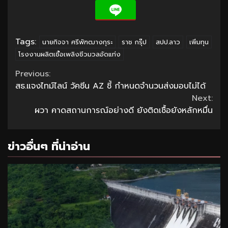
Tags:
นายกิจจา ศรีพัฑฒางกุระ
ราช กรุ๊ป
สปป.ลาว
เพิ่มทุน
โรงงานผลิตเชื้อเพลิงชีวมวลอัดแท่ง
Continue
Previous:
สธ.แจงไทม์ไลน์ วัคซีน AZ ชี้ กำหนดจำนวนส่งมอบไม่ได้
Reading
Next:
ผวา คาดสถานการณ์อย่างดี ยังติดเชื้อยังหลักหมื่น
ข่าวอื่นๆ ที่น่าอ่าน