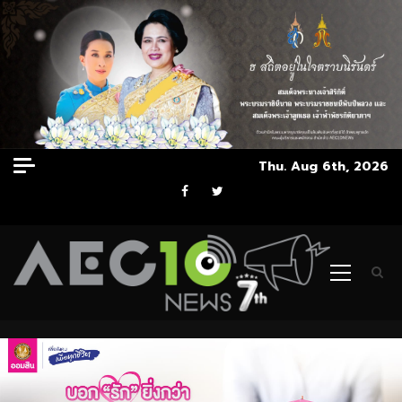
Skip
Thu. Aug 6th, 2026
to
Facebook
Twitter
content
Primary
Menu