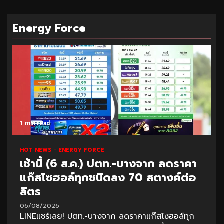
Energy Force
1 min read
HOT NEWS
ENERGY FORCE
เช้านี้ (6 ส.ค.) ปตท.-บางจาก ลดราคา
แก๊สโซฮอล์ทุกชนิดลง 70 สตางค์ต่อ
ลิตร
06/08/2026
LINEแชร์เลย! ปตท.-บางจาก ลดราคาแก๊สโซฮอล์ทุก