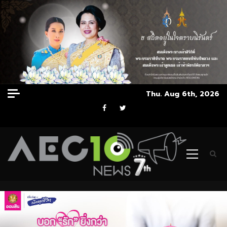
Skip
Thu. Aug 6th, 2026
to
Facebook
Twitter
content
Primary
Menu