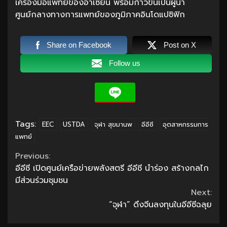
เครื่องมือแพทย์ของอาเซียน พร้อมก้าวขึ้นเป็นผู้นำ
ศูนย์กลางทางการแพทย์ของภูมิภาคอินโดแปซิฟิก
Share on Facebook
Post on X
Follow us
Tags:
EEC
USTDA
จุฬา สุขมานพ
อีอีซี
อุตสาหกรรมการ
แพทย์
Continue
Previous:
อีอีซี เปิดศูนย์เครือข่ายพลังสตรี อีอีซี นำร่อง สร้างกลไก
Reading
มีส่วนร่วมชุมชน
Next:
“จุฬา” ดึงจีนลงทุนในอีอีซีฉลุย