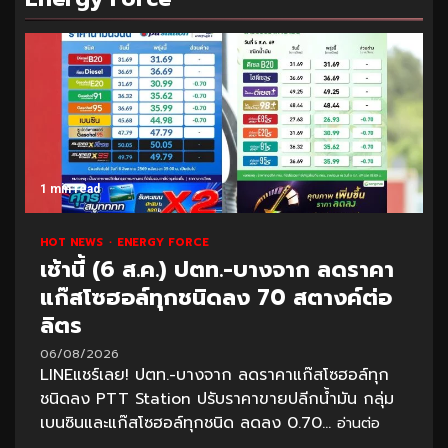
1 min read
HOT NEWS
ENERGY FORCE
เช้านี้ (6 ส.ค.) ปตท.-บางจาก ลดราคา
แก๊สโซฮอล์ทุกชนิดลง 70 สตางค์ต่อ
ลิตร
06/08/2026
LINEแชร์เลย! ปตท.-บางจาก ลดราคาแก๊สโซฮอล์ทุก
ชนิดลง PTT Station ปรับราคาขายปลีกน้ำมัน กลุ่ม
เบนซินและแก๊สโซฮอล์ทุกชนิด ลดลง 0.70...
อ่านต่อ