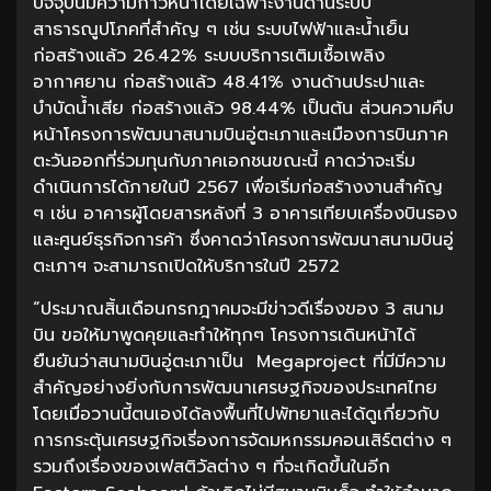
ปัจจุบันมีความก้าวหน้าโดยเฉพาะงานด้านระบบ
สาธารณูปโภคที่สำคัญ ๆ เช่น ระบบไฟฟ้าและน้ำเย็น
ก่อสร้างแล้ว 26.42% ระบบบริการเติมเชื้อเพลิง
อากาศยาน ก่อสร้างแล้ว 48.41% งานด้านประปาและ
บำบัดน้ำเสีย ก่อสร้างแล้ว 98.44% เป็นต้น ส่วนความคืบ
หน้าโครงการพัฒนาสนามบินอู่ตะเภาและเมืองการบินภาค
ตะวันออกที่ร่วมทุนกับภาคเอกชนขณะนี้ คาดว่าจะเริ่ม
ดำเนินการได้ภายในปี 2567 เพื่อเริ่มก่อสร้างงานสำคัญ
ๆ เช่น อาคารผู้โดยสารหลังที่ 3 อาคารเทียบเครื่องบินรอง
และศูนย์ธุรกิจการค้า ซึ่งคาดว่าโครงการพัฒนาสนามบินอู่
ตะเภาฯ จะสามารถเปิดให้บริการในปี 2572
“ประมาณสิ้นเดือนกรกฎาคมจะมีข่าวดีเรื่องของ 3 สนาม
บิน ขอให้มาพูดคุยและทำให้ทุกๆ โครงการเดินหน้าได้
ยืนยันว่าสนามบินอู่ตะเภาเป็น Megaproject ที่มีมีความ
สำคัญอย่างยิ่งกับการพัฒนาเศรษฐกิจของประเทศไทย
โดยเมื่อวานนี้ตนเองได้ลงพื้นที่ไปพัทยาและได้ดูเกี่ยวกับ
การกระตุ้นเศรษฐกิจเรี่องการจัดมหกรรมคอนเสิร์ตต่าง ๆ
รวมถึงเรื่องของเฟสติวัลต่าง ๆ ที่จะเกิดขึ้นในอีก