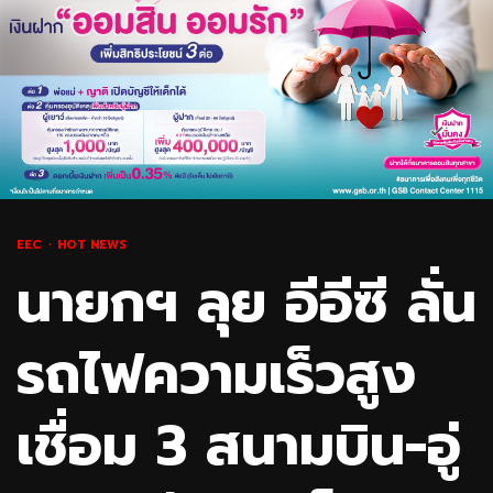
EEC
HOT NEWS
นายกฯ ลุย อีอีซี ลั่น
รถไฟความเร็วสูง
เชื่อม 3 สนามบิน-อู่