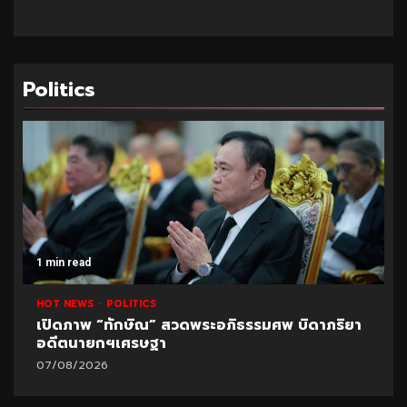
Politics
ad
1 min read
WS
POLITICS
HOT NEWS
พ “ทักษิณ” สวดพระอภิธรรมศพ บิดาภริยา
ปูด!ข้อมูลใ
ายกฯเศรษฐา
มหา’ลัย
2026
07/08/2026