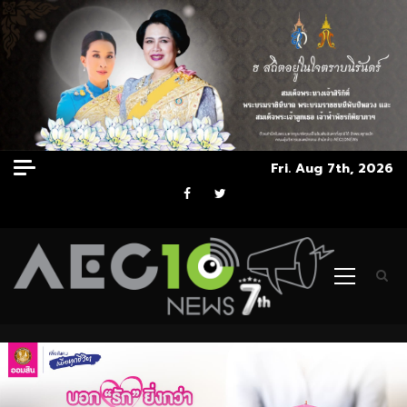
Skip
Fri. Aug 7th, 2026
to
Facebook
Twitter
content
Primary
Menu