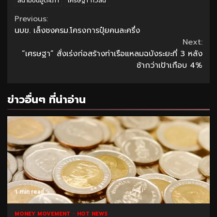
สนามบินอู่ตะเภา
เศรษฐา ทวีสิน
Continue
Previous:
นบข. เล็งชงครม.โครงการปุ๋ยคนละครึ่ง
Reading
Next:
“เศรษฐา” สั่งเร่งก่อสร้างท่าเรือแหลมฉบังระยะที่ 3 หลัง
ช้ากว่าเป้าเกือบ 4%
ข่าวอื่นๆ ที่น่าอ่าน
1 min read
MONEY MOVEMENT
HOT NEWS