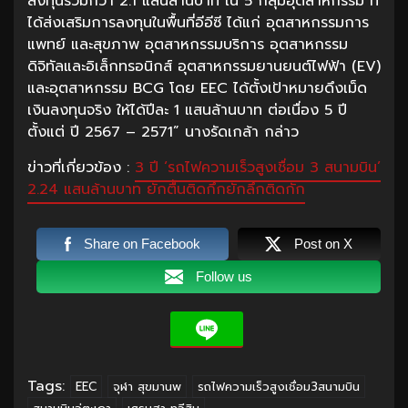
ลงทุนรวมกว่า 2.1 แสนล้านบาท ใน 5 กลุ่มอุตสาหกรรม ที่
ได้ส่งเสริมการลงทุนในพื้นที่อีอีซี ได้แก่ อุตสาหกรรมการ
แพทย์ และสุขภาพ อุตสาหกรรมบริการ อุตสาหกรรม
ดิจิทัลและอิเล็กทรอนิกส์ อุตสาหกรรมยานยนต์ไฟฟ้า (EV)
และอุตสาหกรรม BCG โดย EEC ได้ตั้งเป้าหมายดึงเม็ด
เงินลงทุนจริง ให้ได้ปีละ 1 แสนล้านบาท ต่อเนื่อง 5 ปี
ตั้งแต่ ปี 2567 – 2571” นางรัดเกล้า กล่าว
ข่าวที่เกี่ยวข้อง :
3 ปี ‘รถไฟความเร็วสูงเชื่อม 3 สนามบิน’
2.24 แสนล้านบาท ยักตื้นติดกึกยักลึกติดกัก
Share on Facebook
Post on X
Follow us
Tags:
EEC
จุฬา สุขมานพ
รถไฟความเร็วสูงเชื่อม3สนามบิน