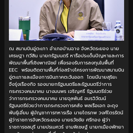
ณ สนามบินอู่ตะเภา อำเภอบ้านฉาง จังหวัดระยอง นาย
เศรษฐา ทวีสิน นายกรัฐมนตรี หารือประเด็นปัญหาและการ
พัฒนาพื้นที่เชิงพาณิชย์ เพื่อรองรับการลงทุนในพื้นที่
EEC พร้อมติดตามพื้นที่ก่อสร้างโครงการพัฒนาสนามบิน
อู่ตะเภาและเมืองการบินภาคตะวันออก โดยมีนายสุริยะ
จึงรุ่งเรืองกิจ รองนายกรัฐมนตรีและรัฐมนตรีว่าการ
กระทรวงคมนาคม นางมนพร เจริญศรี รัฐมนตรีช่วย
ว่าการกระทรวงคมนาคม นายจุลพันธ์ อมรวิวัฒน์
รัฐมนตรีช่วยว่าการกระทรวงการคลัง พลเรือเอก อะดุง
พันธุ์เอี่ยม ผู้บัญชาการทหารเรือ นายไตรภพ วงศ์ไตรรัตน์
ผู้ว่าราชการจังหวัดระยอง นายธวัชชัย ศรีทอง ผู้ว่า
ราชการชลบุรี นายปรเมศวร์ งามพิเชษฐ์ นายกเมืองพัทยา