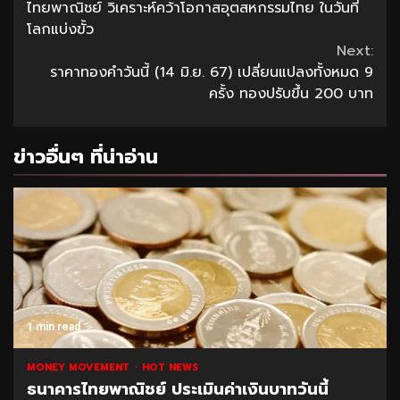
ไทยพาณิชย์ วิเคราะห์คว้าโอกาสอุตสหกรรมไทย ในวันที่
Reading
โลกแบ่งขั้ว
Next:
ราคาทองคำวันนี้ (14 มิ.ย. 67) เปลี่ยนแปลงทั้งหมด 9
ครั้ง ทองปรับขึ้น 200 บาท
ข่าวอื่นๆ ที่น่าอ่าน
1 min read
MONEY MOVEMENT
HOT NEWS
ธนาคารไทยพาณิชย์ ประเมินค่าเงินบาทวันนี้