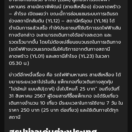
มหานคร สายนัคราพิพัฒน์ (สายสีเหลือง) ช่วงลาดพร้าว
– สำโรง เปิดเผยว่า ขณะนี้การซ่อมแซมระบบการเดินรถ
ช่วงสถานีกลันตัน (YL12) – สถานีศรีอุดม (YL16) ได้
ดำเนินการแล้วเสร็จ ทำให้ประชาชนที่ใช้บริการรถไฟฟ้าเส้น
ทางดังกล่าว จะสามารถเดินทางได้อย่างสะดวก และ
รวดเร็วมากขึ้น โดยไม่ต้องเปลี่ยนขบวนรถในการเดินทาง
(รถไฟฟ้าขบวนแรกจะเริ่มให้บริการจากต้นทางสถานี
ลาดพร้าว (YL01) และสถานีสำโรง (YL23) ในเวลา
05.30 น.)
ข่าวดีอีกหนึ่งเรื่อง คือ รถไฟฟ้ามหานคร สายสีเหลือง ได้
ขยายระยะเวลาโปรโมชัน แพ็กเกจเที่ยวเดินทางสุดคุ้ม
“โปรใหม่! แบบสัป(ดาห์) นั่งไปไหนก็ 25 บาท” จนถึงวันที่
31 สิงหาคม 2567 ผู้โดยสารที่ซื้อแพ็กเกจ จะได้รับเที่ยว
เดินทางจำนวน 10 เที่ยว มีระยะเวลาในการใช้งาน 7 วัน ใน
ราคา 250 บาท (25 บาท ต่อเที่ยว) และใช้เดินทางได้ทุก
สถานี