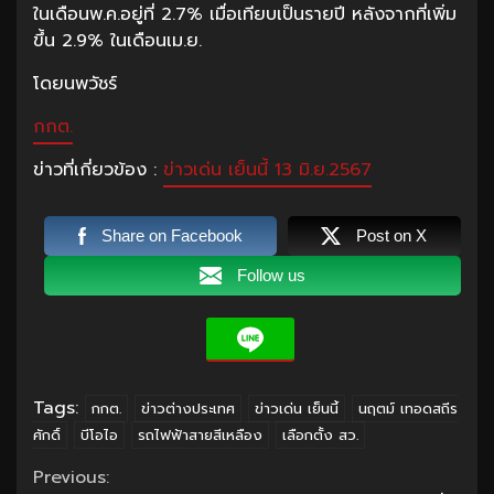
ในเดือนพ.ค.อยู่ที่ 2.7% เมื่อเทียบเป็นรายปี หลังจากที่เพิ่ม
ขึ้น 2.9% ในเดือนเม.ย.
โดยนพวัชร์
กกต.
ข่าวที่เกี่ยวข้อง :
ข่าวเด่น เย็นนี้ 13 มิ.ย.2567
Share on Facebook
Post on X
Follow us
Tags:
กกต.
ข่าวต่างประเทศ
ข่าวเด่น เย็นนี้
นฤตม์ เทอดสถีร
ศักดิ์
บีโอไอ
รถไฟฟ้าสายสีเหลือง
เลือกตั้ง สว.
Continue
Previous: