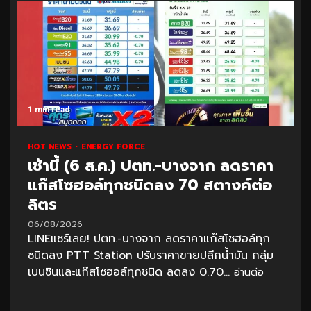
1 min read
HOT NEWS
ENERGY FORCE
เช้านี้ (6 ส.ค.) ปตท.-บางจาก ลดราคา
แก๊สโซฮอล์ทุกชนิดลง 70 สตางค์ต่อ
ลิตร
06/08/2026
LINEแชร์เลย! ปตท.-บางจาก ลดราคาแก๊สโซฮอล์ทุก
ชนิดลง PTT Station ปรับราคาขายปลีกน้ำมัน กลุ่ม
เบนซินและแก๊สโซฮอล์ทุกชนิด ลดลง 0.70...
อ่านต่อ