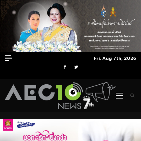
Skip
Fri. Aug 7th, 2026
to
Facebook
Twitter
content
Primary
Menu