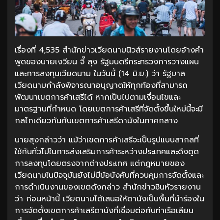
เรื่องที่ 4,535 สำนักข่าวเวียดนามนิวส์รายงานโดยอ้างคำ
พูดของนายเงวียน จี๊ สุง รัฐมนตรีกระทรวงการวางแผน
และการลงทุนเวียดนาม ในวันนี้ (14 มิ.ย.) ว่า รัฐบาล
เวียดนามกำลังพิจารณาอนุญาตให้ทุกท้องที่สามารถ
พัฒนาเขตการค้าเสรีได้ หากเป็นไปตามเงื่อนไขและ
มาตรฐานที่กำหนด โดยเขตการค้าเสรีที่จัดตั้งขึ้นใหม่นี้จะมี
กลไกเดียวกันกับเขตการค้าเสรีดานังในภาคกลาง
นายสุงกล่าวว่า แม้ว่าเขตการค้าเสรีจะเป็นรูปแบบสากลที่
ใช้กันทั่วไปในการส่งเสริมการค้าระหว่างประเทศและดึงดูด
การลงทุนโดยตรงจากต่างประเทศ แต่กฎหมายของ
เวียดนามในปัจจุบันยังไม่มีข้อบังคับที่ควบคุมการจัดตั้งและ
การดำเนินงานของเขตดังกล่าว สำนักข่าวซินหัวรายงาน
ว่า ก่อนหน้านี้ เวียดนามได้เสนอให้ดานังเป็นพื้นที่นำร่องใน
การจัดตั้งเขตการค้าเสรีดานังที่เชื่อมต่อกับท่าเรือเลียน