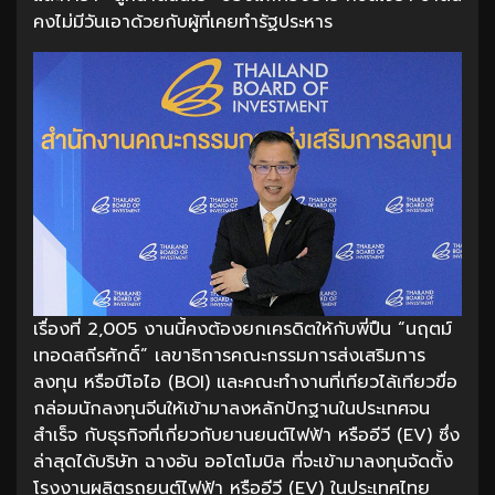
คงไม่มีวันเอาด้วยกับผู้ที่เคยทำรัฐประหาร
เรื่องที่ 2,005 งานนี้คงต้องยกเครดิตให้กับพี่ปืน “นฤตม์
เทอดสถีรศักดิ์” เลขาธิการคณะกรรมการส่งเสริมการ
ลงทุน หรือบีโอไอ (BOI) และคณะทำงานที่เทียวไล้เทียวขื่อ
กล่อมนักลงทุนจีนให้เข้ามาลงหลักปักฐานในประเทศจน
สำเร็จ กับธุรกิจที่เกี่ยวกับยานยนต์ไฟฟ้า หรืออีวี (EV) ซึ่ง
ล่าสุดได้บริษัท ฉางอัน ออโตโมบิล ที่จะเข้ามาลงทุนจัดตั้ง
โรงงานผลิตรถยนต์ไฟฟ้า หรืออีวี (EV) ในประเทศไทย