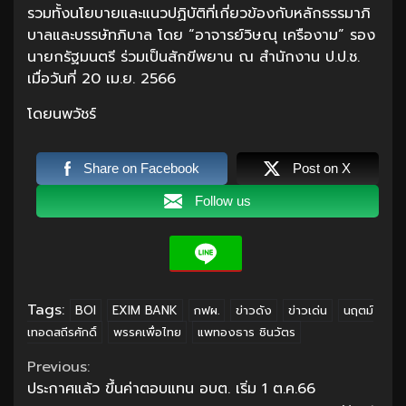
รวมทั้งนโยบายและแนวปฏิบัติที่เกี่ยวข้องกับหลักธรรมาภิ
บาลและบรรษัทภิบาล โดย “อาจารย์วิษณุ เครืองาม” รอง
นายกรัฐมนตรี ร่วมเป็นสักขีพยาน ณ สำนักงาน ป.ป.ช.
เมื่อวันที่ 20 เม.ย. 2566
โดยนพวัชร์
Share on Facebook
Post on X
Follow us
Tags:
BOI
EXIM BANK
กฟผ.
ข่าวดัง
ข่าวเด่น
นฤตม์
เทอดสถีรศักดิ์
พรรคเพื่อไทย
แพทองธาร ชินวัตร
Continue
Previous:
ประกาศแล้ว ขึ้นค่าตอบแทน อบต. เริ่ม 1 ต.ค.66