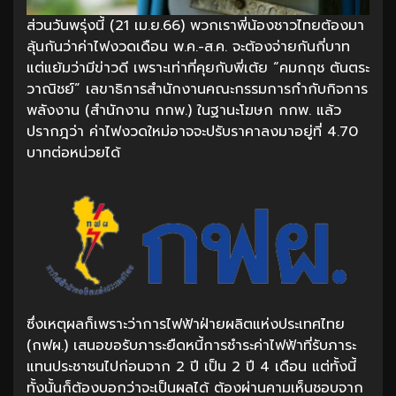
ส่วนวันพรุ่งนี้ (21 เม.ย.66) พวกเราพี่น้องชาวไทยต้องมา
ลุ้นกันว่าค่าไฟงวดเดือน พ.ค.-ส.ค. จะต้องจ่ายกันกี่บาท
แต่แย้มว่ามีข่าวดี เพราะเท่าที่คุยกับพี่เต้ย “คมกฤช ตันตระ
วาณิชย์” เลขาธิการสำนักงานคณะกรรมการกำกับกิจการ
พลังงาน (สำนักงาน กกพ.) ในฐานะโฆษก กกพ. แล้ว
ปรากฎว่า ค่าไฟงวดใหม่อาจจะปรับราคาลงมาอยู่ที่ 4.70
บาทต่อหน่วยได้
ซึ่งเหตุผลก็เพราะว่าการไฟฟ้าฝ่ายผลิตแห่งประเทศไทย
(กฟผ.) เสนอขอรับภาระยืดหนี้การชำระค่าไฟฟ้าที่รับภาระ
แทนประชาชนไปก่อนจาก 2 ปี เป็น 2 ปี 4 เดือน แต่ทั้งนี้
ทั้งนั้นก็ต้องบอกว่าจะเป็นผลได้ ต้องผ่านคามเห็นชอบจาก