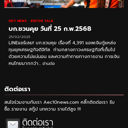
1 min read
HOT NEWS
EDITOR TALK
บก.ชวนคุย วันที่ 25 ก.พ.2568
25/02/2025
LINEแชร์เลย! บก.ชวนคุย เรื่องที่ 4,391 แอพเงินกู้แหล่ง
ทุนยุคเศรษฐกิจดิจิทัล ท่ามกลางภาวะเศรษฐกิจที่เต็มไป
ด้วยความไม่แน่นอน และความท้าทายทางการงาน การเงิน
คนไทยมากกว่า...
อ่านต่อ
ติดต่อเรา
สนใจร่วมงานกับเรา Aec10news.com คลิ๊กติดต่อเรา รับ
ซื้อ..รายงาน สกู๊ป บทความ รายได้สูง !!!