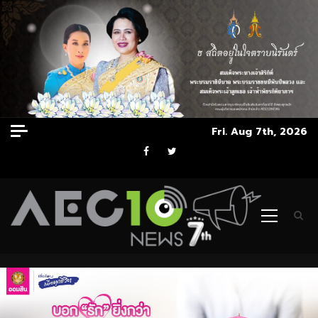
Skip
Fri. Aug 7th, 2026
to
Facebook
Twitter
content
Primary
Menu