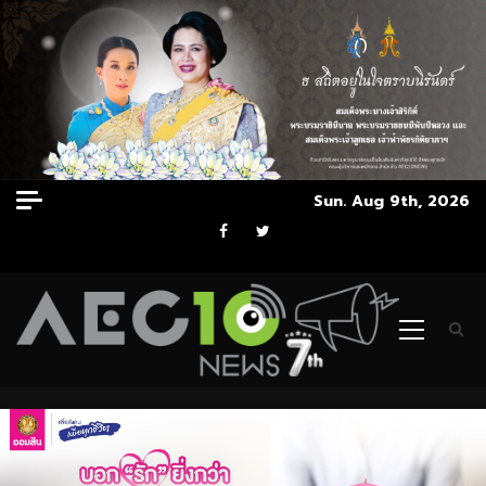
Skip
Sun. Aug 9th, 2026
to
Facebook
Twitter
content
Primary
Menu