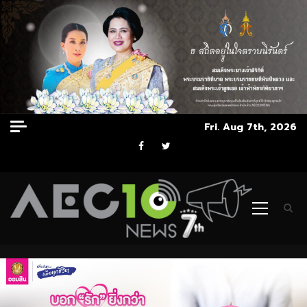
Skip
Fri. Aug 7th, 2026
to
Facebook
Twitter
content
Primary
Menu