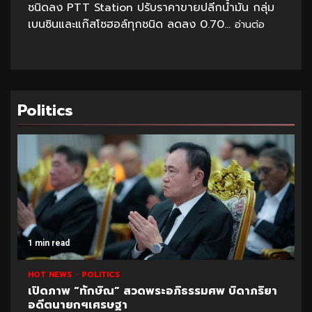
ชนิดลง PTT Station ปรับราคาขายปลีกน้ำมัน กลุ่ม
เบนซินและแก๊สโซฮอล์ทุกชนิด ลดลง 0.70...
อ่านต่อ
Politics
1 min read
HOT NEWS
POLITICS
เปิดภาพ “ทักษิณ” สวดพระอภิธรรมศพ บิดาภริยา
อดีตนายกฯเศรษฐา