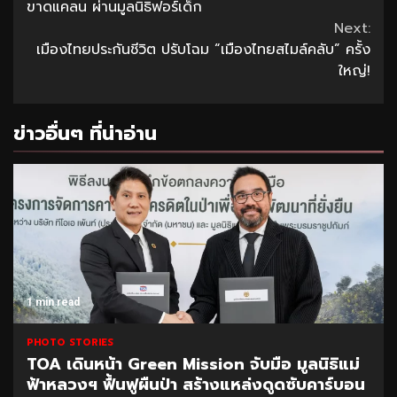
Reading
ขาดแคลน ผ่านมูลนิธิฟอร์เด็ก
Next:
เมืองไทยประกันชีวิต ปรับโฉม “เมืองไทยสไมล์คลับ” ครั้ง
ใหญ่!
ข่าวอื่นๆ ที่น่าอ่าน
1 min read
PHOTO STORIES
TOA เดินหน้า Green Mission จับมือ มูลนิธิแม่
ฟ้าหลวงฯ ฟื้นฟูผืนป่า สร้างแหล่งดูดซับคาร์บอน