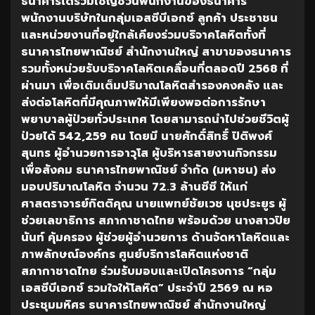
ธนาคารได้ร่วมเชิญชวนพนักงานของธนาคาร
พนักงานบริษัทในกลุ่มเอสซีบีเอกซ์
ลูกค้า
ประชาชน
และหน่วยงานที่อยู่ใกล้เคียงร่วมบริจาคโลหิตทั้งที่
ธนาคารไทยพาณิชย์
สำนักงานใหญ่
สาขาของธนาคาร
รวมทั้งหน่วยรับบริจาคโลหิตเคลื่อนที่ตลอดปี
2568
ที่
ผ่านมา
เพื่อเติมเต็มปริมาณโลหิตสำรองคงคลัง
และ
ส่งต่อโลหิตที่มีคุณภาพให้มีเพียงพอต่อการรักษา
พยาบาลผู้ป่วยทั่วประเทศ
โดยสามารถนำไปช่วยชีวิตผู้
ป่วยได้
542,259
คน
โดยมี
นายศักดิ์สิทธิ์
ปิติพงศ์
สุนทร
ผู้อำนวยการอาวุโส
ผู้บริหารสายงานกิจกรรม
เพื่อสังคม
ธนาคารไทยพาณิชย์
จำกัด
(
มหาชน
)
ส่ง
มอบปริมาณโลหิต
จำนวน
72.3
ล้านซีซี
ให้แก่
ศาสตราจารย์กิตติคุณ
นายแพทย์ชัยเวช
นุชประยูร
ผู้
ช่วยเลขาธิการ
สภากาชาดไทย
พร้อมด้วย
นางสาวปิย
นันท์
คุ้มครอง
ผู้ช่วยผู้อำนวยการ
ด้านจัดหาโลหิตและ
ภาพลักษณ์องค์กร
ศูนย์บริการโลหิตแห่งชาติ
สภากาชาดไทย
ร่วมรับมอบและเปิดโครงการ
“
กลุ่ม
เอสซีบีเอกซ์
รวมใจให้โลหิต
”
ประจำปี
2569
ณ
หอ
ประชุมมหิศร
ธนาคารไทยพาณิชย์
สำนักงานใหญ่