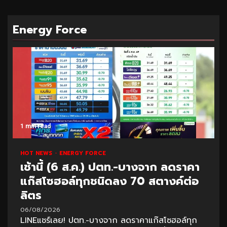
Energy Force
1 min read
HOT NEWS
ENERGY FORCE
เช้านี้ (6 ส.ค.) ปตท.-บางจาก ลดราคา
แก๊สโซฮอล์ทุกชนิดลง 70 สตางค์ต่อ
ลิตร
06/08/2026
LINEแชร์เลย! ปตท.-บางจาก ลดราคาแก๊สโซฮอล์ทุก