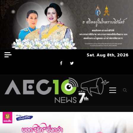
Skip
Sat. Aug 8th, 2026
to
Facebook
Twitter
content
Primary
Menu