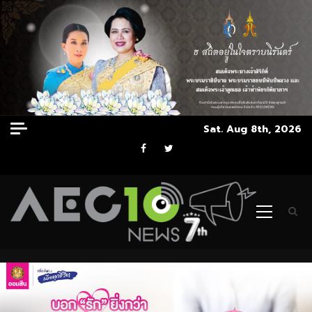
Skip
Sat. Aug 8th, 2026
to
Facebook
Twitter
content
Primary
Menu