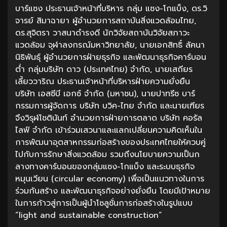
บาร์แซง ประธานเจ้าหน้าที่บริหาร กลุ่ม แซง-โกแบ็ง, ดร.วิ
จารย์ สิมาฉายา ผู้อำนวยการสถาบันสิ่งแวดล้อมไทย,
ดร.สุจิตรา วาสนาดำรงดี นักวิจัยสถาบันวิจัยสภาวะ
แวดล้อม จุฬาลงกรณ์มหาวิทยาลัย, นายเอกสิทธิ์ ลัคนา
นิธิพันธุ์ ผู้อำนวยการฝ่ายธุรกิจ และพัฒนาธุรกิจคาร์บอน
ต่ำ กลุ่มบริษัท ดาว (ประเทศไทย) จำกัด, นายเสถียร
เลี้ยววาริณ ประธานเจ้าหน้าที่บริหารฝ่ายความยั่งยืน
บริษัท เอสซีบี เอกซ์ จำกัด (มหาชน), นายปาทรีซ บาร์
กรรมการผู้จัดการ บริษัท บวิค-ไทย จำกัด และนายเฑียร
จึงวิรุฬโชตินันท์ อำนวยการฝ่ายการตลาด บริษัท คอรัล
ไลฟ์ จำกัด เข้าร่วมเสวนาและแลกเปลี่ยนความคิดเห็นใน
การพัฒนาอุตสาหกรรมก่อสร้างของประเทศไทยให้ควบคู่
ไปกับการรักษาสิ่งแวดล้อม รวมถึงนโยบายความเป็นก
ลางทางคาร์บอนของกลุ่มแซง-โกแบ็ง และระบบธุรกิจ
หมุนเวียน (circular economy) เพื่อเป็นแนวทางในการ
ร่วมกันสร้าง และพัฒนาธุรกิจอย่างยั่งยืน โดยมีเป้าหมาย
ในการก้าวสู่การเป็นผู้นำโซลูชั่นการก่อสร้างในรูปแบบ
“light and sustainable construction”