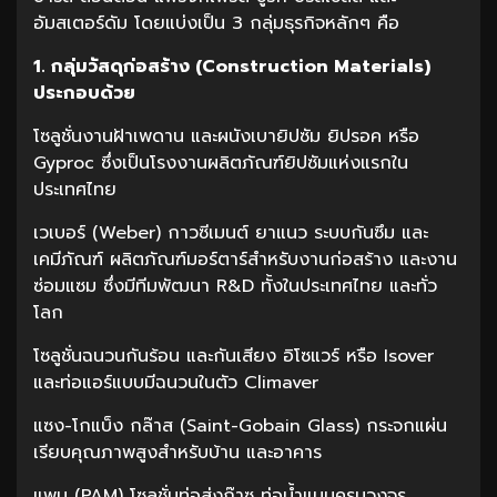
อัมสเตอร์ดัม โดยแบ่งเป็น 3 กลุ่มธุรกิจหลักๆ คือ
1. กลุ่มวัสดุก่อสร้าง (Construction Materials)
ประกอบด้วย
โซลูชั่นงานฝ้าเพดาน และผนังเบายิปซัม ยิปรอค หรือ
Gyproc ซึ่งเป็นโรงงานผลิตภัณฑ์ยิปซัมแห่งแรกใน
ประเทศไทย
เวเบอร์ (Weber) กาวซีเมนต์ ยาแนว ระบบกันซึม และ
เคมีภัณฑ์ ผลิตภัณฑ์มอร์ตาร์สำหรับงานก่อสร้าง และงาน
ซ่อมแซม ซึ่งมีทีมพัฒนา R&D ทั้งในประเทศไทย และทั่ว
โลก
โซลูชั่นฉนวนกันร้อน และกันเสียง อิโซแวร์ หรือ Isover
และท่อแอร์แบบมีฉนวนในตัว Climaver
แซง-โกแบ็ง กล๊าส (Saint-Gobain Glass) กระจกแผ่น
เรียบคุณภาพสูงสำหรับบ้าน และอาคาร
แพม (PAM) โซลูชั่นท่อส่งก๊าซ ท่อน้ำแบบครบวงจร