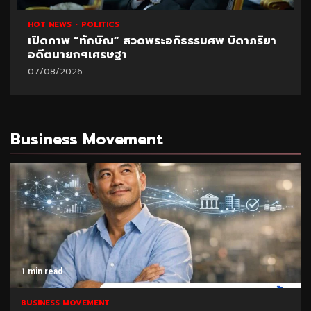
HOT NEWS
POLITICS
เปิดภาพ “ทักษิณ” สวดพระอภิธรรมศพ บิดาภริยา
อดีตนายกฯเศรษฐา
07/08/2026
Business Movement
1 min read
 MOVEMENT
BUSINESS M