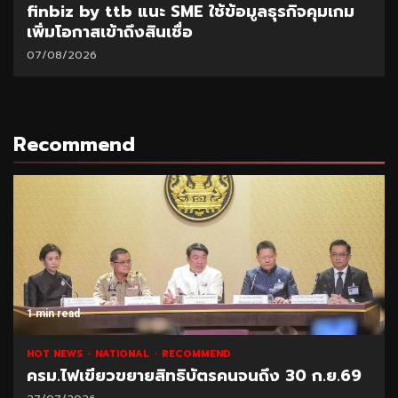
by ttb แนะ SME ใช้ข้อมูลธุรกิจคุมเกม
SAM เปิด
าสเข้าถึงสินเชื่อ
“ปิดหนี้ไ
ส.ค.69
26
06/08/202
Recommend
1 min read
HOT NEWS
NATIONAL
RECOMMEND
ครม.ไฟเขียวขยายสิทธิบัตรคนจนถึง 30 ก.ย.69