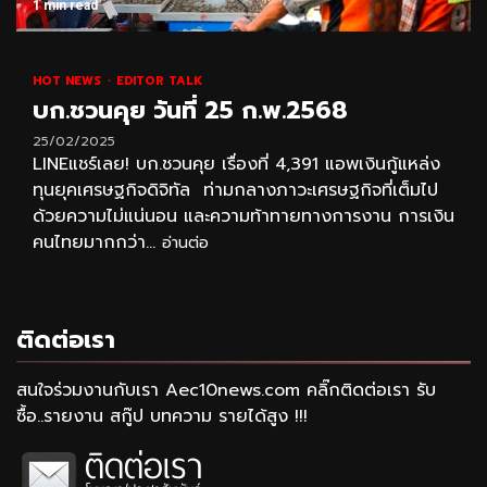
1 min read
HOT NEWS
EDITOR TALK
บก.ชวนคุย วันที่ 25 ก.พ.2568
25/02/2025
LINEแชร์เลย! บก.ชวนคุย เรื่องที่ 4,391 แอพเงินกู้แหล่ง
ทุนยุคเศรษฐกิจดิจิทัล ท่ามกลางภาวะเศรษฐกิจที่เต็มไป
ด้วยความไม่แน่นอน และความท้าทายทางการงาน การเงิน
คนไทยมากกว่า...
อ่านต่อ
ติดต่อเรา
สนใจร่วมงานกับเรา Aec10news.com คลิ๊กติดต่อเรา รับ
ซื้อ..รายงาน สกู๊ป บทความ รายได้สูง !!!