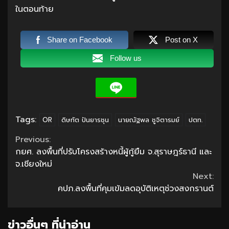
ในตอนท้าย
Share on Facebook
Post on X
Follow us
Tags:
OR
ดิษทัต ปันยารชุน
นายณัฐพล ชูจิตารมย์
ปตท.
Continue
Previous:
กยศ. ลงพื้นที่ปรับโครงสร้างหนี้ผู้กู้ยืม จ.สุราษฎร์ธานี และ
Reading
จ.เชียงใหม่
Next:
คปภ.ลงพื้นที่คุมเข้มลดอุบัติเหตุช่วงสงกรานต์
ข่าวอื่นๆ ที่น่าอ่าน