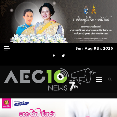
Skip
Sun. Aug 9th, 2026
to
Facebook
Twitter
content
Primary
Menu