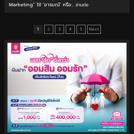
Marketing” ใช้ ‘อารมณ์’ หรือ...
อ่านต่อ
Posts
1
2
3
4
5
Next
pagination