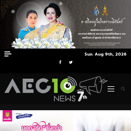
Skip
Sun. Aug 9th, 2026
to
Facebook
Twitter
content
Primary
Menu