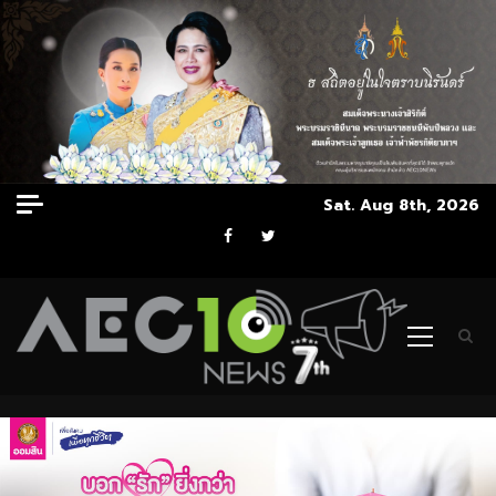
Skip
Sat. Aug 8th, 2026
to
Facebook
Twitter
content
Primary
Menu