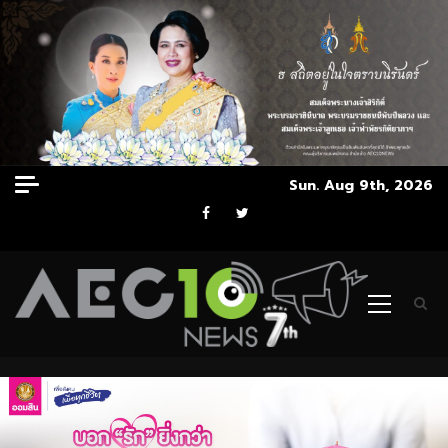
Skip
Sun. Aug 9th, 2026
to
Facebook
Twitter
content
Primary
Menu