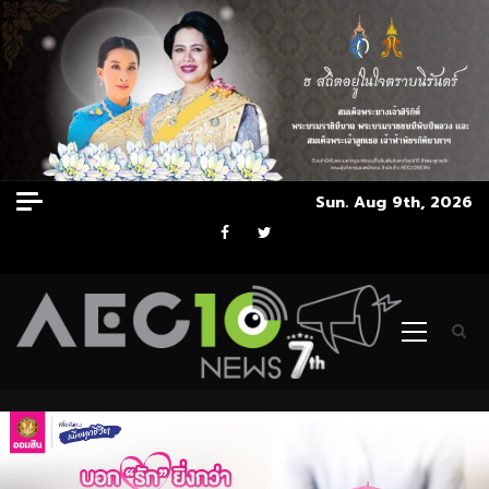
Skip
Sun. Aug 9th, 2026
to
Facebook
Twitter
content
Primary
Menu