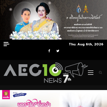
Skip
Thu. Aug 6th, 2026
to
Facebook
Twitter
content
Primary
Menu