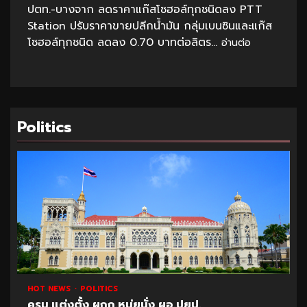
ปตท.-บางจาก ลดราคาแก๊สโซฮอล์ทุกชนิดลง PTT
Station ปรับราคาขายปลีกน้ำมัน กลุ่มเบนซินและแก๊ส
โซฮอล์ทุกชนิด ลดลง 0.70 บาทต่อลิตร...
อ่านต่อ
Politics
HOT NEWS
POLITICS
ครม.แต่งตั้ง ผกก.หนุ่ยนั่ง ผอ.ปยป.