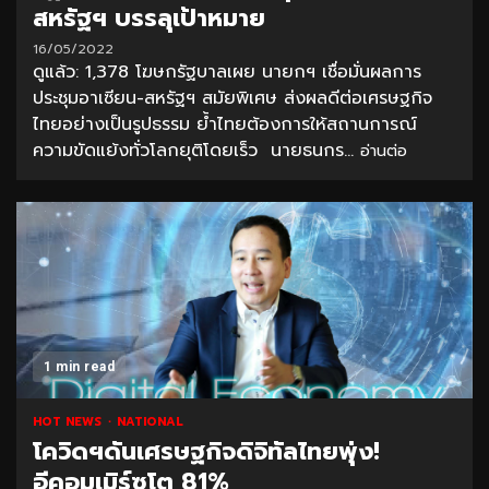
สหรัฐฯ บรรลุเป้าหมาย
16/05/2022
ดูแล้ว: 1,378 โฆษกรัฐบาลเผย นายกฯ เชื่อมั่นผลการ
ประชุมอาเซียน-สหรัฐฯ สมัยพิเศษ ส่งผลดีต่อเศรษฐกิจ
ไทยอย่างเป็นรูปธรรม ย้ำไทยต้องการให้สถานการณ์
ความขัดแย้งทั่วโลกยุติโดยเร็ว นายธนกร...
อ่านต่อ
1 min read
HOT NEWS
NATIONAL
โควิดฯดันเศรษฐกิจดิจิทัลไทยพุ่ง!
อีคอมเมิร์ซโต 81%