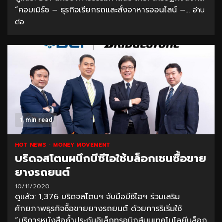
“คอมเมิร์ซ – ธุรกิจเรียกรถและสั่งอาหารออนไลน์ –...
อ่าน
ต่อ
1 min read
HOT NEWS
MONEY MOVEMENT
บริดจสโตนผนึกบีซีไอใช้บล็อกเชนซื้อขาย
ยางรถยนต์
10/11/2020
ดูแล้ว: 1,376 บริดจสโตนฯ จับมือบีซีไอฯ ร่วมเสริม
ศักยภาพธุรกิจซื้อขายยางรถยนต์ ด้วยการริเริ่มใช้
“บริการหนังสือค้ำประกันอิเล็กทรอนิกส์บนเทคโนโลยีบล็อก