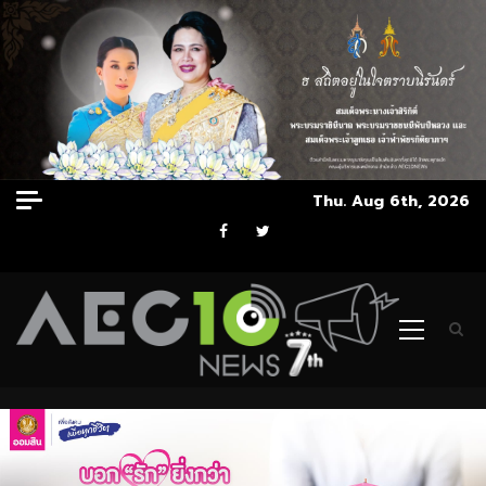
Skip
Thu. Aug 6th, 2026
to
Facebook
Twitter
content
Primary
Menu