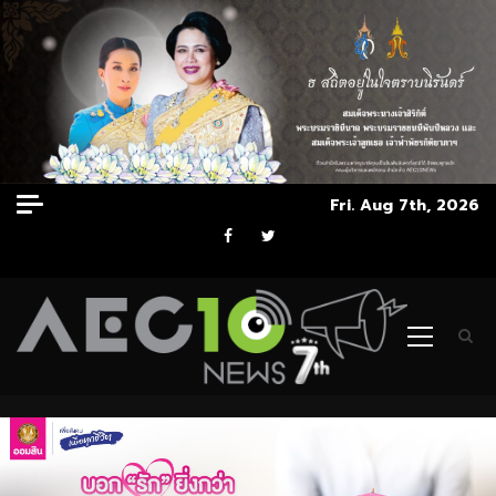
Skip
Fri. Aug 7th, 2026
to
Facebook
Twitter
content
Primary
Menu