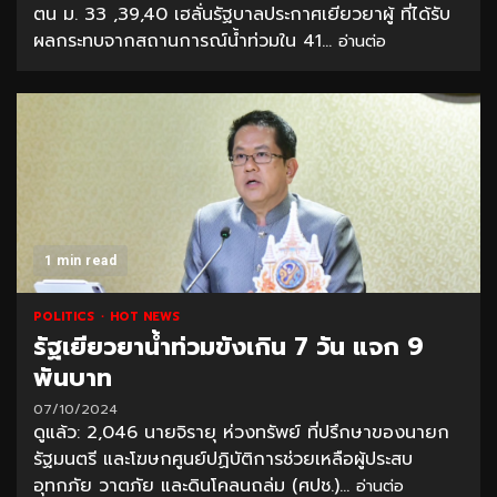
ตน ม. 33 ,39,40 เฮลั่นรัฐบาลประกาศเยียวยาผู้ ที่ได้รับ
ผลกระทบจากสถานการณ์น้ำท่วมใน 41...
อ่านต่อ
1 min read
POLITICS
HOT NEWS
รัฐเยียวยาน้ำท่วมขังเกิน 7 วัน แจก 9
พันบาท
07/10/2024
ดูแล้ว: 2,046 นายจิรายุ ห่วงทรัพย์ ที่ปรึกษาของนายก
รัฐมนตรี และโฆษกศูนย์ปฏิบัติการช่วยเหลือผู้ประสบ
อุทกภัย วาตภัย และดินโคลนถล่ม (ศปช.)...
อ่านต่อ