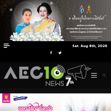
Skip
Sat. Aug 8th, 2026
to
Facebook
Twitter
content
Primary
Menu