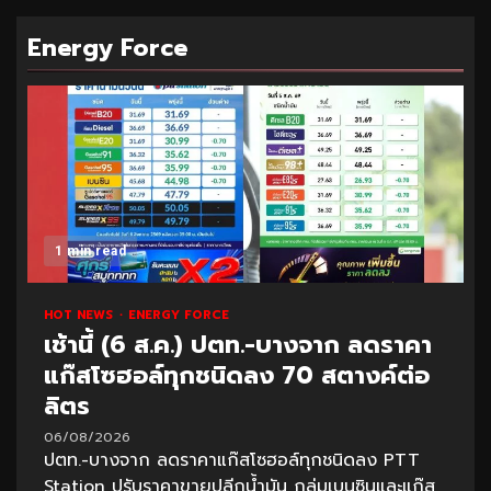
Energy Force
1 min read
HOT NEWS
ENERGY FORCE
เช้านี้ (6 ส.ค.) ปตท.-บางจาก ลดราคา
แก๊สโซฮอล์ทุกชนิดลง 70 สตางค์ต่อ
ลิตร
06/08/2026
ปตท.-บางจาก ลดราคาแก๊สโซฮอล์ทุกชนิดลง PTT
Station ปรับราคาขายปลีกน้ำมัน กลุ่มเบนซินและแก๊ส