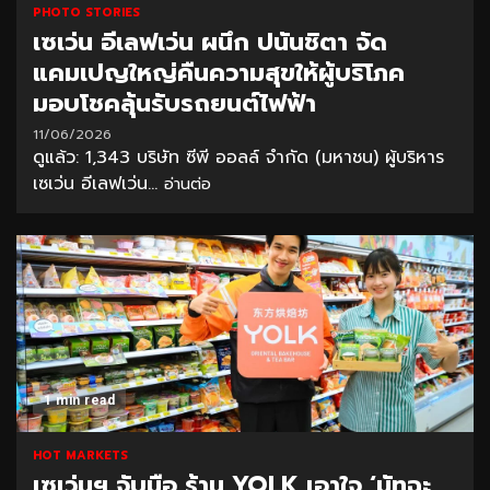
PHOTO STORIES
เซเว่น อีเลฟเว่น ผนึก ปนันชิตา จัด
แคมเปญใหญ่คืนความสุขให้ผู้บริโภค
มอบโชคลุ้นรับรถยนต์ไฟฟ้า
11/06/2026
ดูแล้ว: 1,343 บริษัท ซีพี ออลล์ จำกัด (มหาชน) ผู้บริหาร
เซเว่น อีเลฟเว่น...
อ่านต่อ
1 min read
HOT MARKETS
เซเว่นฯ จับมือ ร้าน YOLK เอาใจ ‘มัทฉะ