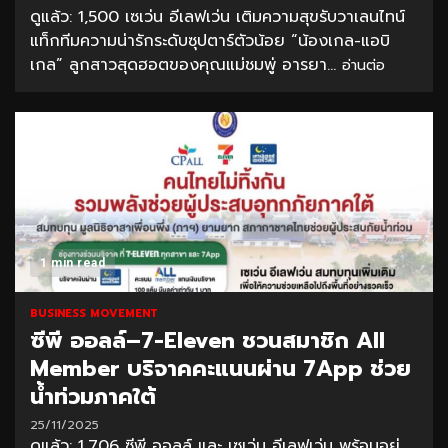
ดูแล้ว: 1,500 เซเว่น อีเลฟเว่น เติมความสุขรับวาเลนไทน์
แท็กทีมความน่ารักระดับซุปตาร์ตัวน้อย “น้องเกล-แอบิ
เกล” ลูกสาวสุดฮอตของคุณแม่ชมพู่ อารยา...
อ่านต่อ
1 min read
BUSINESS MOVEMENT
ซีพี ออลล์–7-Eleven ชวนสมาชิก All
Member บริจาคคะแนนผ่าน 7App ช่วย
น้ำท่วมภาคใต้
25/11/2025
ดูแล้ว: 1,706 ซีพี ออลล์ และ เซเว่น อีเลฟเว่น พร้อมอยู่