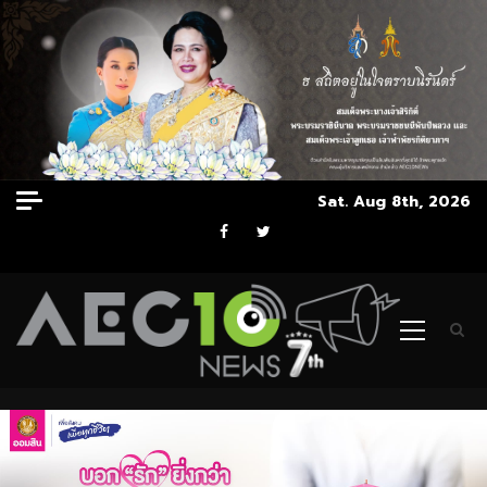
Skip
Sat. Aug 8th, 2026
to
Facebook
Twitter
content
Primary
Menu