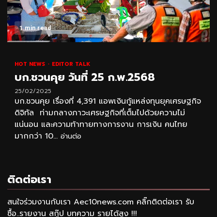
1 min read
HOT NEWS
EDITOR TALK
บก.ชวนคุย วันที่ 25 ก.พ.2568
25/02/2025
บก.ชวนคุย เรื่องที่ 4,391 แอพเงินกู้แหล่งทุนยุคเศรษฐกิจ
ดิจิทัล ท่ามกลางภาวะเศรษฐกิจที่เต็มไปด้วยความไม่
แน่นอน และความท้าทายทางการงาน การเงิน คนไทย
มากกว่า 10...
อ่านต่อ
ติดต่อเรา
สนใจร่วมงานกับเรา Aec10news.com คลิ๊กติดต่อเรา รับ
ซื้อ..รายงาน สกู๊ป บทความ รายได้สูง !!!