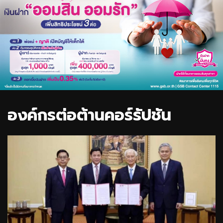
องค์กรต่อต้านคอร์รัปชัน