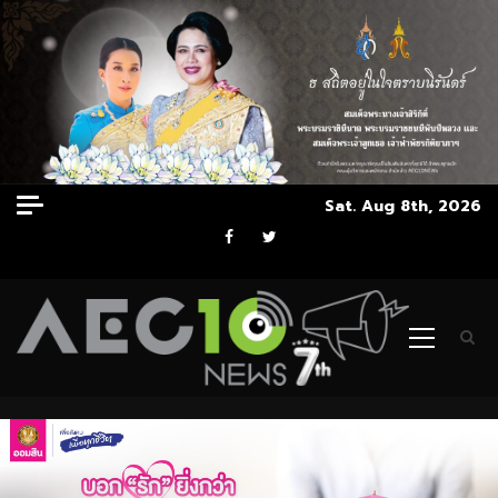
Skip
Sat. Aug 8th, 2026
to
Facebook
Twitter
content
Primary
Menu