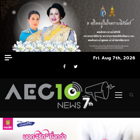
Skip
Fri. Aug 7th, 2026
to
Facebook
Twitter
content
Primary
Menu