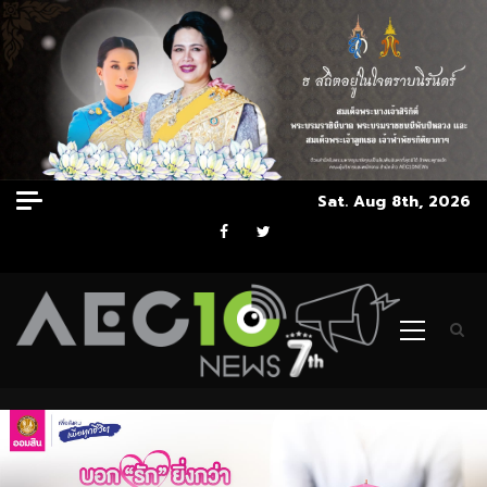
Skip
Sat. Aug 8th, 2026
to
Facebook
Twitter
content
Primary
Menu