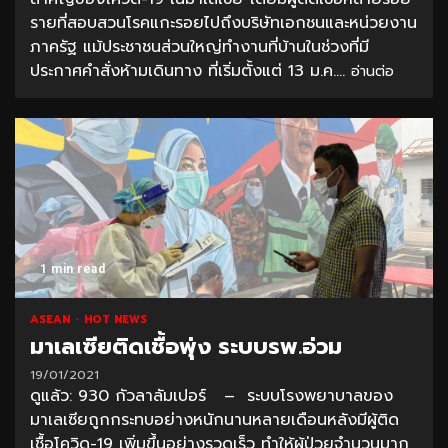
รายที่สอบสวนโรคแกะรอยไปถึงบริษัทเอกชนและหน่วยงาน
ภาครัฐ แม้ประชาชนส่วนใหญ่ทำงานที่บ้านในช่วงที่มี
ประกาศคำสั่งห้ามเดินทาง ที่เริ่มตั้งแต่ 13 ม.ค....
อ่านต่อ
1 min read
ASEAN
HOT NEWS
มาเลเซียติดเชื้อพุ่ง ระบบรพ.อ่วม
19/01/2021
ดูแล้ว: 930 กัวลาลัมเปอร์ – ระบบโรงพยาบาลของ
มาเลเซียถูกกระทบอย่างหนักนานหลายเดือนหลังมีผู้ติด
เชื้อโควิด-19 เพิ่มขึ้นอย่างรวดเร็ว ทำให้ผู้ป่วยจำนวนมาก