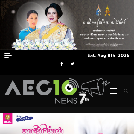
Skip
Sat. Aug 8th, 2026
to
Facebook
Twitter
content
Primary
Menu