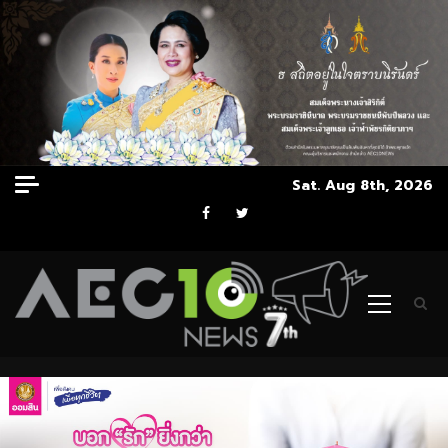
Skip
Sat. Aug 8th, 2026
to
Facebook
Twitter
content
Primary
Menu