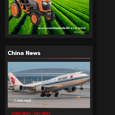
China News
1 min read
CHINA NEWS
HOT NEWS