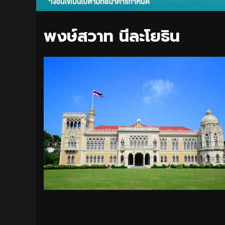
พงษ์สวาท นีละโยธิน