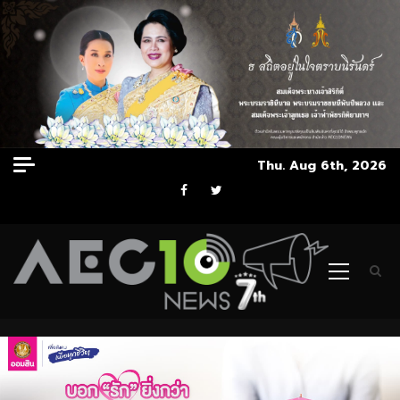
Skip
Thu. Aug 6th, 2026
to
Facebook
Twitter
content
Primary
Menu