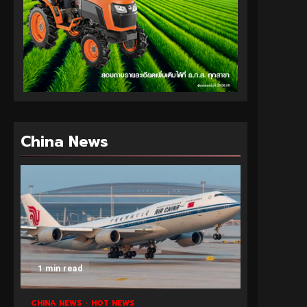
China News
1 min read
CHINA NEWS
HOT NEWS