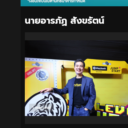
นายอารภัฏ สังขรัตน์
1 min read