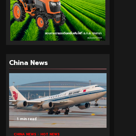
China News
1 min read
CHINA NEWS
HOT NEWS