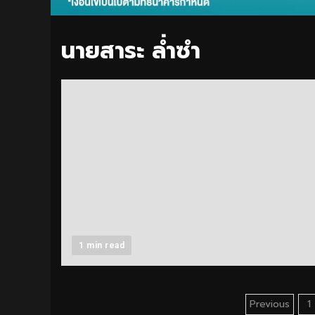
นายสาระ ล่ำซำ
1 min read
Posts
Previous
1