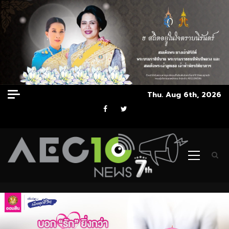
Skip
Thu. Aug 6th, 2026
to
Facebook
Twitter
content
Primary
Menu