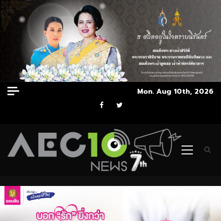
Skip
Mon. Aug 10th, 2026
to
Facebook
Twitter
content
Primary
Menu