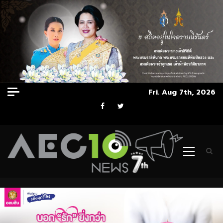
Skip
Fri. Aug 7th, 2026
to
Facebook
Twitter
content
Primary
Menu