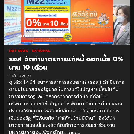
1 min read
HOT NEWS
NATIONAL
ธอส. จัดทำมาตรการแก้หนี้ ดอกเบี้ย 0%
นาน 10 เดือน
10/03/2023
ดูแล้ว: 1,464 ธนาคารอาคารสงเคราะห์ (ธอส.) ดำเนินการ
ตามนโยบายของรัฐบาล ในการแก้ไขปัญหาหนี้สินให้กับ
ข้าราชการครูและบุคลากรทางการศึกษา ที่ถือเป็น
ทรัพยากรบุคคลที่สำคัญในการพัฒนาด้านการศึกษาของ
ประเทศให้มีคุณภาพชีวิตที่ดีขึ้น ธอส. ในฐานะสถาบันการ
เงินของรัฐ ที่มีพันธกิจ “ทำให้คนไทยมีบ้าน” จึงได้นำ
มาตรการแก้หนี้และผลิตภัณฑ์ทางการเงินเข้าร่วมงาน
มหกรรมการเงินเพื่อครูไทย...
อ่านต่อ