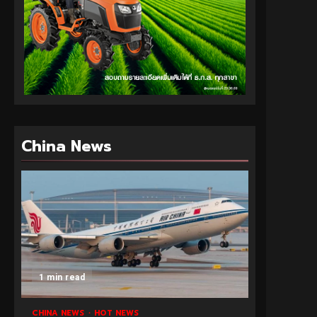
China News
1 min read
CHINA NEWS
HOT NEWS