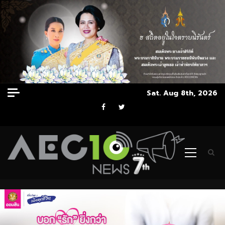
Skip
Sat. Aug 8th, 2026
to
Facebook
Twitter
content
Primary
Menu