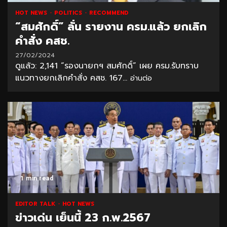
HOT NEWS
POLITICS
RECOMMEND
“สมศักดิ์” ลั่น รายงาน ครม.แล้ว ยกเลิก
คำสั่ง คสช.
27/02/2024
ดูแล้ว: 2,141 “รองนายกฯ สมศักดิ์” เผย ครม.รับทราบ
แนวทางยกเลิกคำสั่ง คสช. 167...
อ่านต่อ
1 min read
EDITOR TALK
HOT NEWS
ข่าวเด่น เย็นนี้ 23 ก.พ.2567