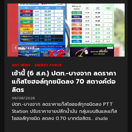
1 min read
HOT NEWS
ENERGY FORCE
เช้านี้ (6 ส.ค.) ปตท.-บางจาก ลดราคา
แก๊สโซฮอล์ทุกชนิดลง 70 สตางค์ต่อ
ลิตร
06/08/2026
ปตท.-บางจาก ลดราคาแก๊สโซฮอล์ทุกชนิดลง PTT
Station ปรับราคาขายปลีกน้ำมัน กลุ่มเบนซินและแก๊ส
โซฮอล์ทุกชนิด ลดลง 0.70 บาทต่อลิตร...
อ่านต่อ